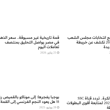
ائج انتخابات مجلس الشعب
قمة تاريخية غير مسبوقة.. سعر الذه
المصري 2026 تكشف عن خريطة
في مصر يواصل التحليق بمنتصف
يدة
تعاملات اليوم
25 يناير، 2026
بوجبا يفجرها: إلى موناكو بالقميص ر
لكل محبي الكرة.. تردد قناة SSC
8! هل يعود النجم الفرنسي إلى القمة؟
السعودية 2025 لمتابعة أقوى البطولات
ة
28 يونيو، 2025