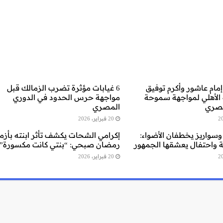
إمام عاشور وأكرم توفيق
6 غيابات مؤثرة تضرب الزمالك قبل
 الأهلي لمواجهة سموحة
مواجهة حرس الحدود في الدوري
مصري
المصري
20 فبراير، 2026
سواريز يخطفان الأضواء:
إكرامي الشحات يكشف تأثر ابنته بأزم
واحتفال يعشقها الجمهور
رمضان صبحي: “بنتي كانت مكسورة”
20 فبراير، 2026