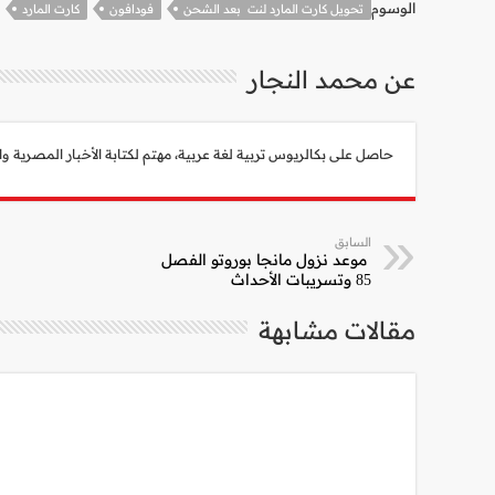
الوسوم
تحويل كارت المارد لنت بعد الشحن
فودافون
كارت المارد
عن محمد النجار
حاصل على بكالريوس تربية لغة عربية، مهتم لكتابة الأخبار المصرية والعالمية، أبلغ من العمر 30 عام، شغوف جداً بأحداث
السابق
موعد نزول مانجا بوروتو الفصل
85 وتسريبات الأحداث
مقالات مشابهة