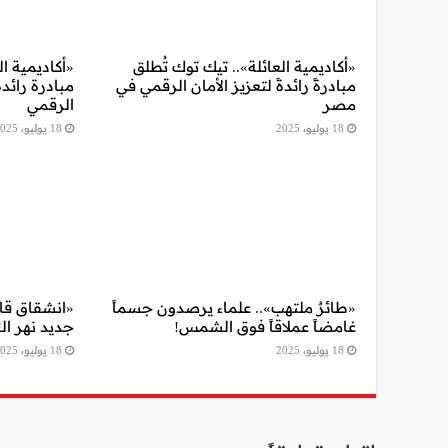
«أكاديمية العائلة».. تيك توك تُطلق
«أكاديمية ال
مبادرةً رائدةً لتعزيز الأمان الرقمي في
مبادرة رائدة
مصر
الرقمي
18 يوليو، 2025
18 يوليو، 2025
«طائرٌ ملتهب».. علماء يرصدون جسماً
«انشقاق قاري
غامضاً عملاقاً فوق الشمس!
جديد نهر ال
18 يوليو، 2025
18 يوليو، 2025