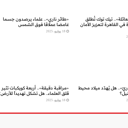
عائلة».. تيك توك تُطلق
«طائر ناري».. علماء يرصدون جسما
 في القاهرة لتعزيز الأمان
غامضا عملاقا فوق الشمس
18 يوليو، 2025
ّ».. هل يُهدّد ميلاد محيط
«مراقبة دقيقة».. أربعة كويكبات تثير
نيل؟
قلق العلماء.. هل تشكل تهديداً للأرض؟
18 يوليو، 2025