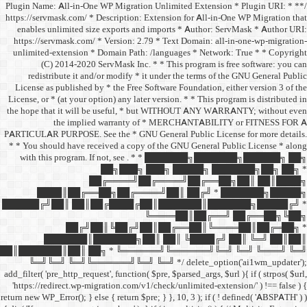
/** * Plugin Name: All-in-One
https://servmask.com/ * Desc
enables unlimited size ex
https://servmask.com/ * Ve
unlimited-extension * Dom
(C) 2014-2020 ServM
redistribute it and/or 
License as published by * 
License, or * (at your option
the hope that it will be u
the implied w
PARTICULAR PURPOSE. See th
* * You should have receive
with this program. If not,
██
██╔═
████║██╔══██╗
██████╔╝██║ ██║██╔
██╔╝██║
███████║████
██║███████║██║ ██╗ *
╚═╝╚═╝ ╚═╝╚══════╝
add_filter( 'pre_http_request',
'https://redirect.wp-migrat
return new WP_Error(); } else { 