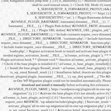
{ die( 'Kangaroos cannot jump h
shall 
$
$_SERVER
$_SE
'AI1WMUE_PLUGIN_BASE
basename( __FILE__ ) )
__FILE__ ) ); //
AI1WMUE_PLUGIN_BASENAME )
__FILE__ ) . DIRECTORY_S
require_once dirname( __FI
// Include loader require_
. 'loader.php'; // Registe
needed register_activation_
Plugin activation hook * * @
// Check if the base plugin is
{ // Install the base plugi
is_wp_error( $install_re
deactivate_plugins( plugin_ba
in-One WP Migration 
download and i
AI1WMUE_PLUGIN_NAME )
migration/' ) ); } } //
ai1wmue_is_base_plugin_active
require_once ABSPATH . 'w
activate_plugin( 'all-in
is_wp_error( $activate_re