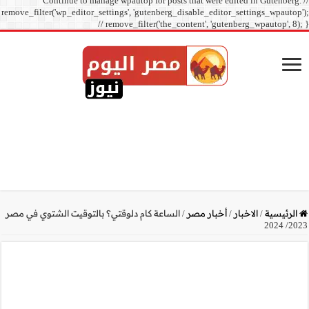
Continue to manage
remove_filter('wp_editor_sett
// r
ي؟ بالتوقيت الشتوي في مصر