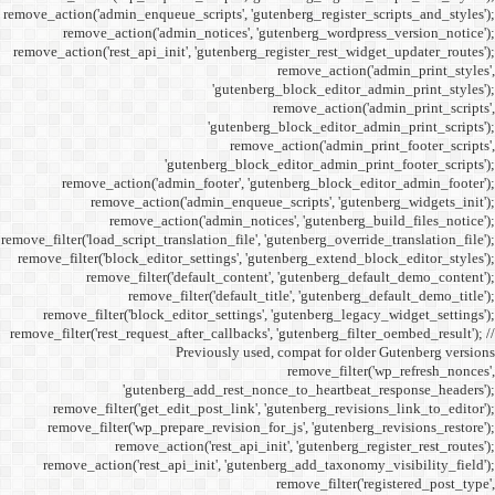
remove_action('admin_enqueue_
remove_action('admi
remove_action('rest_api_init
'gu
remove_action('admi
remove_action(
remove_actio
remove_filter('load_script_tran
remove_filter('block_editor
remove_filter('
remove_fi
remove_filter('block_ed
remove_filter('rest_request_a
P
'gutenber
remove_filter('get_ed
remove_filter('wp_prep
remove_acti
remove_action('rest_ap