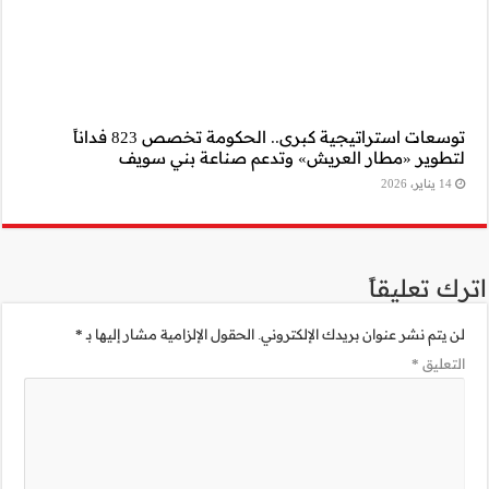
توسعات استراتيجية كبرى.. الحكومة تخصص 823 فداناً
ني سويف
مية مشار إليها بـ
*