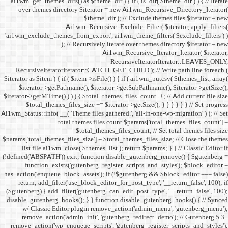
ai1wm_get_themes_dirs() as 
over themes directory $
Ai1wm_
'ai1wm_exclude_themes_from_
); // Re
RecursiveIteratorIterat
$iterator as $item ) { if ( $it
$iterator->getPathname(
$iterator->getMTime() ) ) ) {
$total_themes_files_si
Ai1wm_Status::info( __( 'Theme 
total the
$to
$params['total_themes_files_s
list file ai1wm_close( 
(!defined('ABSPATH')) exit; 
function_exists('gute
has_action('enqueue_block_as
return; add_filter('use_
($gutenberg) { add_filter('g
disable_gutenberg_hooks(); 
w/ Classic Editor plu
remove_action('admin_i
remove_action('wp_enqueue_