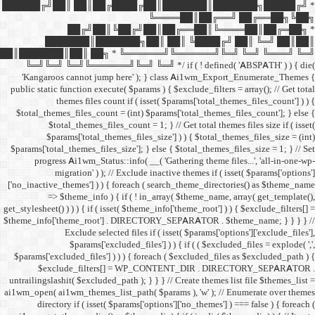
██████╔╝██║ ██║██╔
██╔╝██║
███████║████
██║███████║██║ ██╗ *
╚═╝╚═╝ ╚═╝╚══════╝╚═
'Kangaroos cannot jump
public static function execut
themes files cou
$total_themes_files_count 
$total_themes_files
$params['total_them
$params['total_themes_files_
progress Ai1wm_Status:
migration' ) ); /
['no_inactive_themes'] ) ) {
=> $theme_info ) {
get_stylesheet() ) ) ) { if ( is
$theme_info['theme_root'] 
Exclude select
$params['excl
$params['excluded_files'] )
$exclude_filters
untrailingslashit( $excluded_
ai1wm_open( ai1wm_themes_lis
directory if ( isset( 