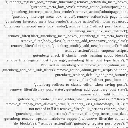
'gutenberg_register_post_p
'gutenberg
'gutenberg_intercept_m
'gutenberg_intercept_
'gutenberg_intercept_meta
'gutenberg_intercept_meta_b
remove_filter('filter_gu
remove_filter('b
remove_filter('admin_u
'gutenbe
remove_filter('register_pos
Not
'gutenberg_add_edit_link_filt
'gutenbe
remove_filter('display_
'gutenberg_remembe
remove_filter('wp_kses_all
not needed 
'gutenberg_block_bul
'gutenberg_remove_wpcom_ma
'do_blocks', 9); // rem