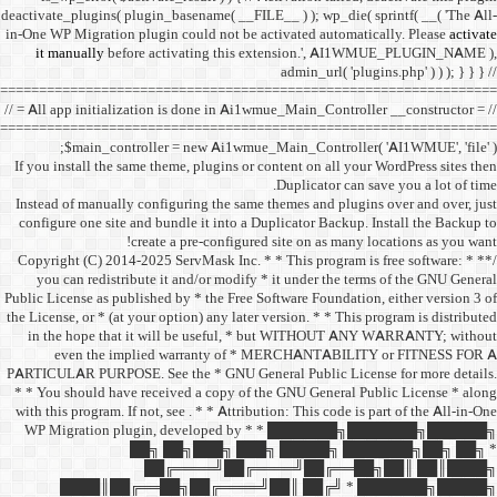
deactivate_plugins( plugin_ba
in-One WP Migration plugin c
it manually
before acti
==================================
// = All app initialization i
==================================
$main_controller =
If you install the same them
Instead of manually configu
configure one site and bund
create a 
/** * Copyright (C) 2014-2025
you can redistribute it 
Public License as published b
the License, or * (at your opt
in the hope that it wil
even the implied w
PARTICULAR PURPOSE. See th
* * You should have receive
with this program. If not, se
WP Migration plugin,
██╗ ██
██╔═
████║██╔══██╗