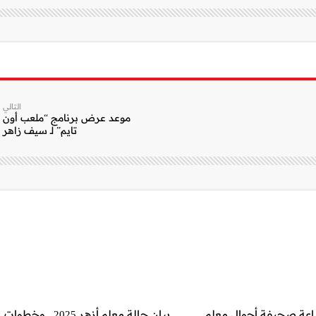
التالي
موعد عرض برنامج “ملعب أون
تايم” لـ سيف زاهر
اعة صحيفة أحوال معلم
بيان حالة معلم أزهر 2025.. وخطوات