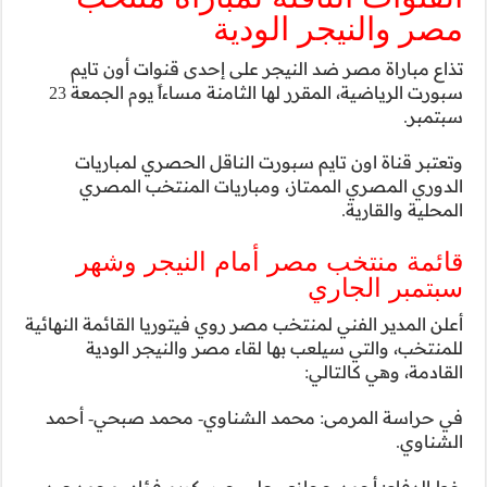
نوات أون تايم
سبورت الرياضية، المقرر لها الثامنة مساءاً يوم الجمعة 23
حصري لمباريات
منتخب المصري
يجر وشهر
ريا القائمة النهائية
لنيجر الودية
حمد صبحي- أحمد