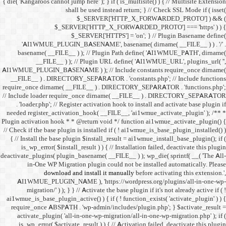
{ die( 'Kangaroos cannot jump h
shall 
$
$_SERVER
$_SE
'AI1WMUE_PLUGIN_BASE
basename( __FILE__ ) )
__FILE__ ) ); //
AI1WMUE_PLUGIN_BASENAME )
__FILE__ ) . DIRECTORY_S
require_once dirname( __FI
// Include loader require_
. 'loader.php'; // Registe
needed register_activation_
Plugin activation hook * * @
// Check if the base plugin is
{ // Install the base plugi
is_wp_error( $install_re
deactivate_plugins( plugin_ba
in-One WP Migration 
download and i
AI1WMUE_PLUGIN_NAME )
migration/' ) ); } } //
ai1wmue_is_base_plugin_active
require_once ABSPATH . 'w
activate_plugin( 'all-in
is_wp_error( $activate_re