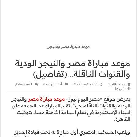
ر
جر الودية
صيل)
رياضة
اضف تعليق
باراة مصر
والنيجر
راة غدا الجمعة على
منة مساء بتوقيت
تحت قيادة المدير