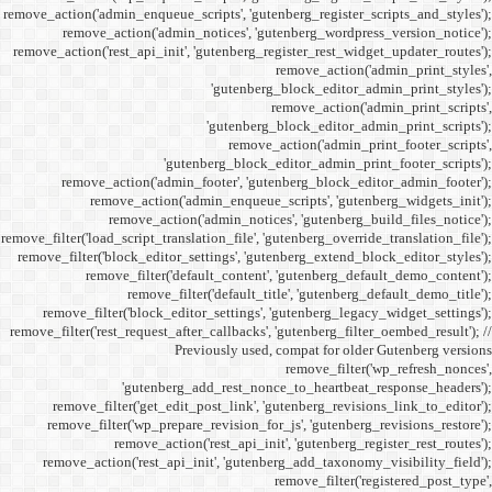
remove_action('admin_enqueue_
remove_action('admi
remove_action('rest_api_init
'gu
remove_action('admi
remove_action(
remove_actio
remove_filter('load_script_tran
remove_filter('block_editor
remove_filter('
remove_fi
remove_filter('block_ed
remove_filter('rest_request_a
P
'gutenber
remove_filter('get_ed
remove_filter('wp_prep
remove_acti
remove_action('rest_ap