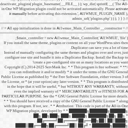
deactivate_plugins( plugin_ba
in-One WP Migration plugin c
it manually
before acti
==================================
// = All app initialization i
==================================
$main_controller =
If you install the same them
Instead of manually configu
configure one site and bund
create a 
/** * Copyright (C) 2014-2025
you can redistribute it 
Public License as published b
the License, or * (at your opt
in the hope that it wil
even the implied w
PARTICULAR PURPOSE. See th
* * You should have receive
with this program. If not, se
WP Migration plugin,
██╗ ██
██╔═
████║██╔══██╗