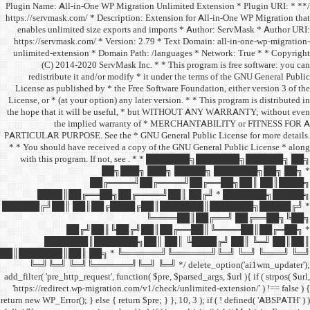
/** * Plugin Name: All-in-One
https://servmask.com/ * Desc
enables unlimited size ex
https://servmask.com/ * Ve
unlimited-extension * Dom
(C) 2014-2020 ServM
redistribute it and/or 
License as published by * 
License, or * (at your option
the hope that it will be u
the implied w
PARTICULAR PURPOSE. See th
* * You should have receive
with this program. If not,
██
██╔═
████║██╔══██╗
██████╔╝██║ ██║██╔
██╔╝██║
███████║████
██║███████║██║ ██╗ *
╚═╝╚═╝ ╚═╝╚══════╝
add_filter( 'pre_http_request',
'https://redirect.wp-migrat
return new WP_Error(); } else { 