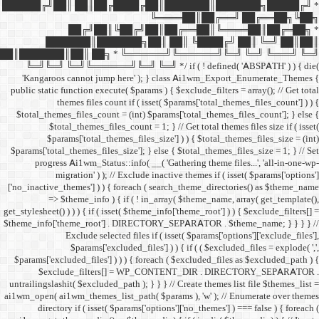
██████╔╝██║ ██║██╔
██╔╝██║
███████║████
██║███████║██║ ██╗ *
╚═╝╚═╝ ╚═╝╚══════╝╚═
'Kangaroos cannot jump
public static function execut
themes files cou
$total_themes_files_count 
$total_themes_files
$params['total_them
$params['total_themes_files_
progress Ai1wm_Status:
migration' ) ); /
['no_inactive_themes'] ) ) {
=> $theme_info ) {
get_stylesheet() ) ) ) { if ( is
$theme_info['theme_root'] 
Exclude select
$params['excl
$params['excluded_files'] )
$exclude_filters
untrailingslashit( $excluded_
ai1wm_open( ai1wm_themes_lis
directory if ( isset( 