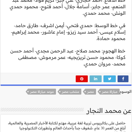
م فؤاد- محمد عبد
 فتوح- محمود حمدي
رف- طارق حامد-
ور- محمد إبراهيم-
 مجدي- أحمد حسن
مرموش- مصطفى
 مباراة مصر
لأخبار المصرية والعالمية،
الم وتطورات التكنولوجيا