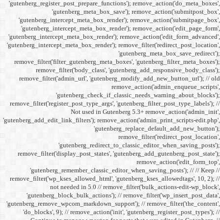
'gutenberg_register_post_p
'gutenberg
'gutenberg_intercept_m
'gutenberg_intercept_
'gutenberg_intercept_meta
'gutenberg_intercept_meta_b
remove_filter('filter_gu
remove_filter('b
remove_filter('admin_u
'gutenbe
remove_filter('register_pos
Not
'gutenberg_add_edit_link_filt
'gutenbe
remove_filter('display_
'gutenberg_remembe
remove_filter('wp_kses_all
not needed 
'gutenberg_block_bul
'gutenberg_remove_wpcom_ma
'do_blocks', 9); // rem