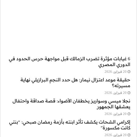
اجهة حرس الحدود في
لبرازيلي نهاية
صة صداقة واحتفال
 رمضان صبحي: “بنتي