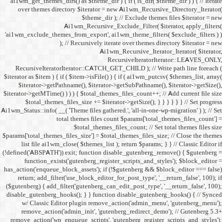
ai1wm_get_themes_dirs() as 
over themes directory $
Ai1wm_
'ai1wm_exclude_themes_from_
); // Re
RecursiveIteratorIterat
$iterator as $item ) { if ( $it
$iterator->getPathname(
$iterator->getMTime() ) ) ) {
$total_themes_files_si
Ai1wm_Status::info( __( 'Theme 
total the
$to
$params['total_themes_files_s
list file ai1wm_close( 
(!defined('ABSPATH')) exit; 
function_exists('gute
has_action('enqueue_block_as
return; add_filter('use_
($gutenberg) { add_filter('g
disable_gutenberg_hooks(); 
w/ Classic Editor plu
remove_action('admin_i
remove_action('wp_enqueue_