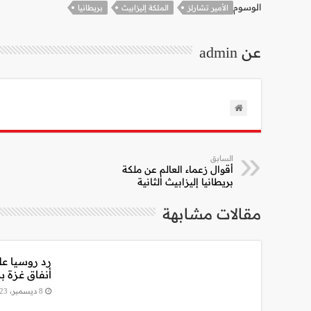
الوسوم
الأمير تشارلز
الملكة إليزابيث
بريطانيا
عن admin
السابق
أقوال زعماء العالم عن ملكة
بريطانيا إليزابيث الثانية
مقالات مشابهة
رد روسيا عل
أنفاق غزة بم
8 ديسمبر، 2023