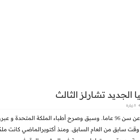
 الجديد تشارلز الثالث
8 زيارة
توفيت ملكة بريطانيا إليزابيث الثانية الخميس عن سن 96 عاما. وسبق وصرح أطباء الملكة المتحدة و عب
وقت سابق من العام السابق. ومنذ أكتوبرالماضي كانت ملك