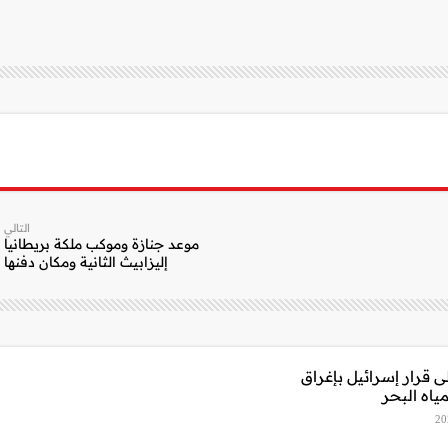
التالي
موعد جنازة وموكب ملكة بريطانيا
إليزابيث الثانية ومكان دفنها
ى قرار إسرائيل بإغراق
ياه البحر