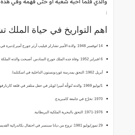
والذي قلما أحبه شعبه أو حتى فهمه وفي هذه
:
اهم التواريخ في حياة الملك تش
14 /نوفمبر 1948: ولادة الأمير تشارلز فيليب آرثر جورج أمير إدنبرة في قصر باكنغهام، ليصبح الثاني في ترتيب ولاية العرش البريطاني.
6 /فبراير 1952: وفاة جده الملك جورج السادس. أصبحت والدته الملكة إليزابيث الثانية. في عمر الثالثة، بات الأمير تشارلز الوريث المباشر للعرش.
أبريل 1962: التحق بمدرسة غوردونستون الداخلية في اسكتلندا.
1/يوليو 1969: والدته تُتوِجُّه أميرا لويلز في حفل متلفز في قلعة كارنارفون.
1970: تخرَّج في جامعة كامبريدج.
1971-1976: التحق بالبحرية الملكية البريطانية.
29 تموز/يوليو 1981: تزوج من ديانا سبنسر في احتفال بكاتدرائية القديس بولس بلندن في حفل حضره نحو 750 مليون مشاهد حول العالم. وقد أصبحت ديانا أميرة ويلز.