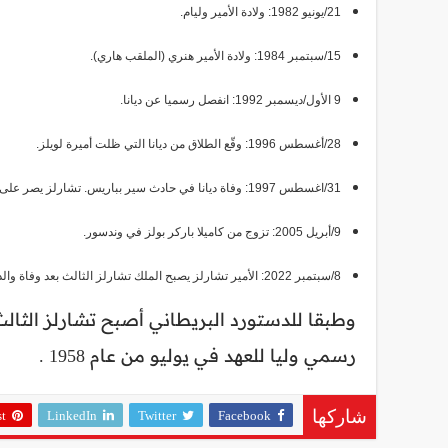
21/يونيو 1982: ولادة الأمير وليام.
15/سبتمبر 1984: ولادة الأمير هنري (الملقب هاري).
9 الأول/ديسمبر 1992: انفصل رسميا عن ديانا.
28/أغسطس 1996: وقّع الطلاق من ديانا التي ظلت أميرة لويلز.
31/اغسطس 1997: وفاة ديانا في حادث سير بباريس. تشارلز يصر على دفنها مع مرتبة الشرف الملكية.
9/أبريل 2005: تزوج من كاميلا باركر بولز في وندسور.
8/سبتمبر 2022: الأمير تشارلز يصبح الملك تشارلز الثالث بعد وفاة والدته الملكة إليزابيث الثانية.
وطبقا للدستورد البريطاني أصبح تشارلز الثالث
رسمي وليا للعهد في يوليو من عام 1958 .
st
LinkedIn
Twitter
Facebook
شاركها