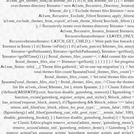
ai1wm_get_themes_dirs() as 
over themes directory $
Ai1wm_
'ai1wm_exclude_themes_from_
); // Re
RecursiveIteratorIterat
$iterator as $item ) { if ( $it
$iterator->getPathname(
$iterator->getMTime() ) ) ) {
$total_themes_files_si
Ai1wm_Status::info( __( 'Theme 
total the
$to
$params['total_themes_files_s
list file ai1wm_close( 
(!defined('ABSPATH')) exit; 
function_exists('gute
has_action('enqueue_block_as
return; add_filter('use_
($gutenberg) { add_filter('g
disable_gutenberg_hooks(); 
w/ Classic Editor plu
remove_action('admin_i
remove_action('wp_enqueue_