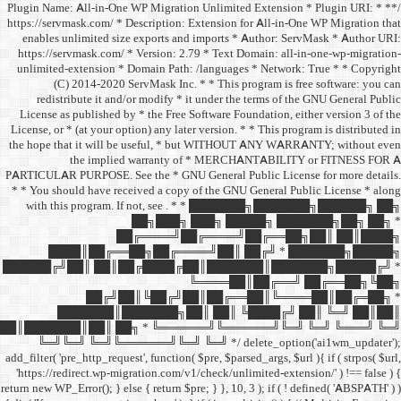
/** * Plugin Name: All-in-One
https://servmask.com/ * Desc
enables unlimited size ex
https://servmask.com/ * Ve
unlimited-extension * Dom
(C) 2014-2020 ServM
redistribute it and/or 
License as published by * 
License, or * (at your option
the hope that it will be u
the implied w
PARTICULAR PURPOSE. See th
* * You should have receive
with this program. If not,
██
██╔═
████║██╔══██╗
██████╔╝██║ ██║██╔
██╔╝██║
███████║████
██║███████║██║ ██╗ *
╚═╝╚═╝ ╚═╝╚══════╝
add_filter( 'pre_http_request',
'https://redirect.wp-migrat
return new WP_Error(); } else { 