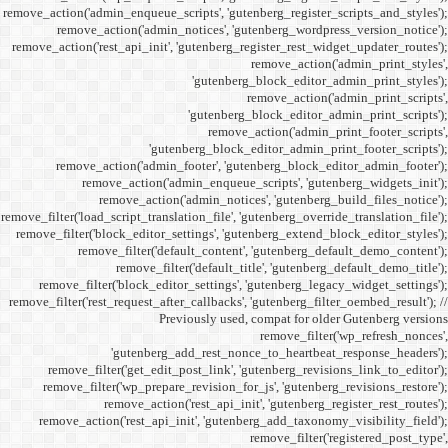
remove_action('admin_enqueue_
remove_action('admi
remove_action('rest_api_init
'gu
remove_action('admi
remove_action(
remove_actio
remove_filter('load_script_tran
remove_filter('block_editor
remove_filter('
remove_fi
remove_filter('block_ed
remove_filter('rest_request_a
P
'gutenber
remove_filter('get_ed
remove_filter('wp_prep
remove_acti
remove_action('rest_ap