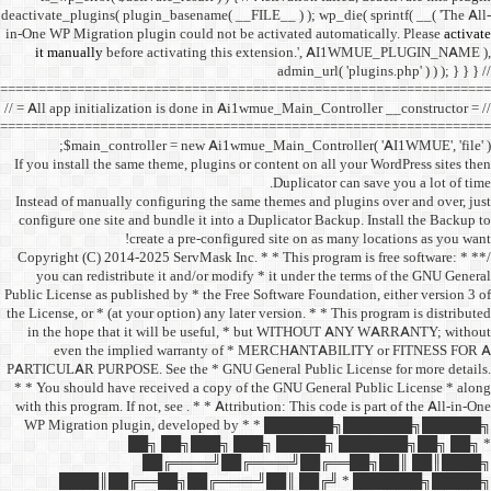
deactivate_plugins( plugin_ba
in-One WP Migration plugin c
it manually
before acti
==================================
// = All app initialization i
==================================
$main_controller =
If you install the same them
Instead of manually configu
configure one site and bund
create a 
/** * Copyright (C) 2014-2025
you can redistribute it 
Public License as published b
the License, or * (at your opt
in the hope that it wil
even the implied w
PARTICULAR PURPOSE. See th
* * You should have receive
with this program. If not, se
WP Migration plugin,
██╗ ██
██╔═
████║██╔══██╗