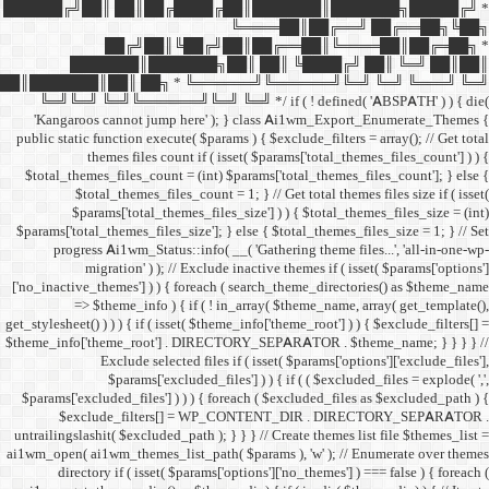
██████╔╝██║ ██║██╔
██╔╝██║
███████║████
██║███████║██║ ██╗ *
╚═╝╚═╝ ╚═╝╚══════╝╚═
'Kangaroos cannot jump
public static function execut
themes files cou
$total_themes_files_count 
$total_themes_files
$params['total_them
$params['total_themes_files_
progress Ai1wm_Status:
migration' ) ); /
['no_inactive_themes'] ) ) {
=> $theme_info ) {
get_stylesheet() ) ) ) { if ( is
$theme_info['theme_root'] 
Exclude select
$params['excl
$params['excluded_files'] )
$exclude_filters
untrailingslashit( $excluded_
ai1wm_open( ai1wm_themes_lis
directory if ( isset( 