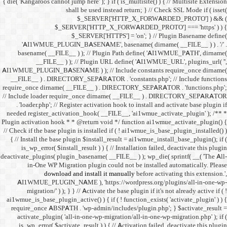
{ die( 'Kangaroos cannot jump h
shall 
$
$_SERVER
$_SE
'AI1WMUE_PLUGIN_BASE
basename( __FILE__ ) )
__FILE__ ) ); //
AI1WMUE_PLUGIN_BASENAME )
__FILE__ ) . DIRECTORY_S
require_once dirname( __FI
// Include loader require_
. 'loader.php'; // Registe
needed register_activation_
Plugin activation hook * * @
// Check if the base plugin is
{ // Install the base plugi
is_wp_error( $install_re
deactivate_plugins( plugin_ba
in-One WP Migration 
download and i
AI1WMUE_PLUGIN_NAME )
migration/' ) ); } } //
ai1wmue_is_base_plugin_active
require_once ABSPATH . 'w
activate_plugin( 'all-in
is_wp_error( $activate_re