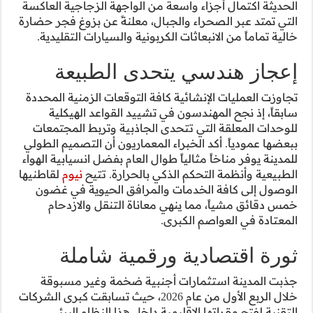
ة الزجاجية العاكسة
ً عن بزوغ فجر حضارة
سيارات التقليدية.
لطبيعة
ات الزمنية المحددة
واعد الهيكلية
 وتربط المجتمعات
 أن التصميم الطولي
بفضل انسيابية الهواء
. تتيح
نيوم
لقاطنيها
لحيوية في غضون
نقل والازدحام
 شاملة
ة وغير مسبوقة
من عام 2026، حيث تسابقت كبرى الشركات
 النظام البيئي