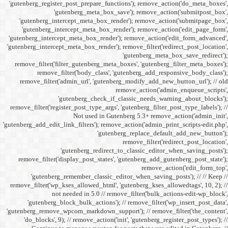
'gutenberg_register_post_p
'gutenberg
'gutenberg_intercept_m
'gutenberg_intercept_
'gutenberg_intercept_meta
'gutenberg_intercept_meta_b
remove_filter('filter_gu
remove_filter('b
remove_filter('admin_u
'gutenbe
remove_filter('register_pos
Not
'gutenberg_add_edit_link_filt
'gutenbe
remove_filter('display_
'gutenberg_remembe
remove_filter('wp_kses_all
not needed 
'gutenberg_block_bul
'gutenberg_remove_wpcom_ma
'do_blocks', 9); // rem