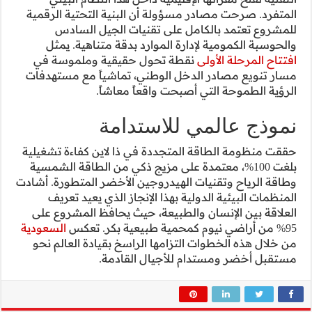
ة التحتية الرقمية
لجيل السادس
 متناهية. يمثل
ية وملموسة في
شياً مع مستهدفات
اً.
ة
اين كفاءة تشغيلية
 من الطاقة الشمسية
خضر المتطورة. أشادت
لذي يعيد تعريف
حافظ المشروع على
السعودية
قيادة العالم نحو
مة.