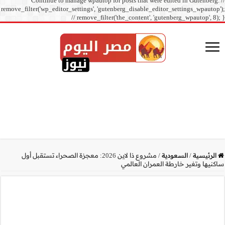
Continue to manage
remove_filter('wp_editor_sett
// r
ين 2026: معجزة الصحراء تستقبل أول