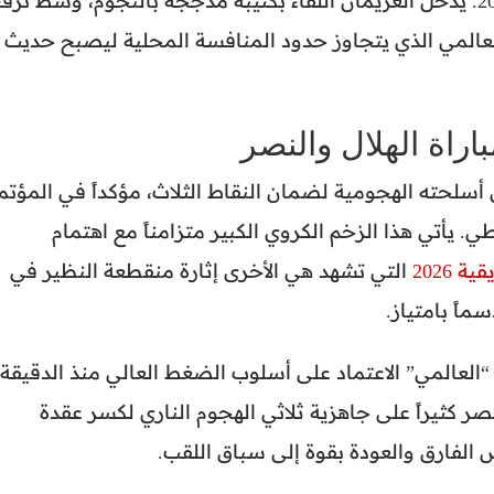
نارية تحدد ملامح بطل الشتاء لدوري روشن 2026. يدخل الغريمان اللقاء بكتيبة مدججة بالنجوم، وسط ت
لعالمي الذي يتجاوز حدود المنافسة المحلية ليصبح حديث
راة الهلال والنصر
حته الهجومية لضمان النقاط الثلاث، مؤكداً في المؤتم
 يأتي هذا الزخم الكروي الكبير متزامناً مع اهتمام
 2026
التي تشهد هي الأخرى إثارة منقطعة النظير في
ماً بامتياز.
ـ “العالمي” الاعتماد على أسلوب الضغط العالي منذ الدقيقة
نصر كثيراً على جاهزية ثلاثي الهجوم الناري لكسر عقدة
 الفارق والعودة بقوة إلى سباق اللقب.