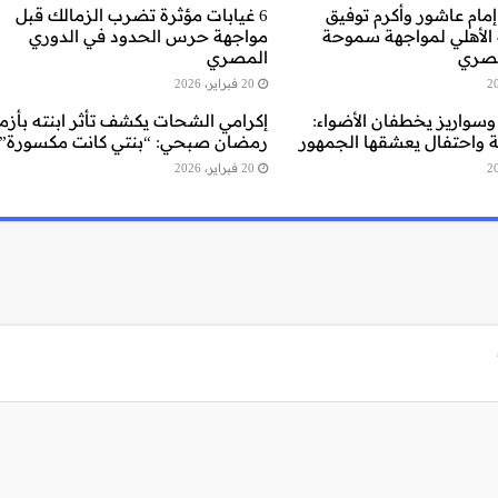
إمام عاشور وأكرم توفيق
6 غيابات مؤثرة تضرب الزمالك قبل
 الأهلي لمواجهة سموحة
مواجهة حرس الحدود في الدوري
مصري
المصري
20 فبراير، 2026
سواريز يخطفان الأضواء:
إكرامي الشحات يكشف تأثر ابنته بأزم
واحتفال يعشقها الجمهور
رمضان صبحي: “بنتي كانت مكسورة”
20 فبراير، 2026