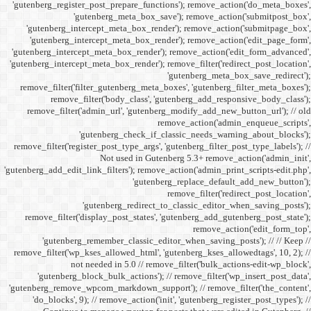
'gutenberg_register_post_p
'gutenberg
'gutenberg_intercept_m
'gutenberg_intercept_
'gutenberg_intercept_meta
'gutenberg_intercept_meta_b
remove_filter('filter_gu
remove_filter('b
remove_filter('admin_u
'gutenbe
remove_filter('register_pos
Not
'gutenberg_add_edit_link_filt
'gutenbe
remove_filter('display_
'gutenberg_remembe
remove_filter('wp_kses_all
not needed 
'gutenberg_block_bul
'gutenberg_remove_wpcom_ma
'do_blocks', 9); // rem