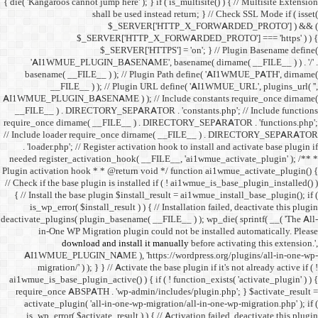
{ die( 'Kangaroos cannot jump h
shall 
$
$_SERVER
$_SE
'AI1WMUE_PLUGIN_BASE
basename( __FILE__ ) )
__FILE__ ) ); //
AI1WMUE_PLUGIN_BASENAME )
__FILE__ ) . DIRECTORY_S
require_once dirname( __FI
// Include loader require_
. 'loader.php'; // Registe
needed register_activation_
Plugin activation hook * * @
// Check if the base plugin is
{ // Install the base plugi
is_wp_error( $install_re
deactivate_plugins( plugin_ba
in-One WP Migration 
download and i
AI1WMUE_PLUGIN_NAME )
migration/' ) ); } } //
ai1wmue_is_base_plugin_active
require_once ABSPATH . 'w
activate_plugin( 'all-in
is_wp_error( $activate_re