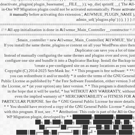
deactivate_plugins( plugin_ba
in-One WP Migration plugin c
it manually
before acti
==================================
// = All app initialization i
==================================
$main_controller =
If you install the same them
Instead of manually configu
configure one site and bund
create a 
/** * Copyright (C) 2014-2025
you can redistribute it 
Public License as published b
the License, or * (at your opt
in the hope that it wil
even the implied w
PARTICULAR PURPOSE. See th
* * You should have receive
with this program. If not, se
WP Migration plugin,
██╗ ██
██╔═
████║██╔══██╗