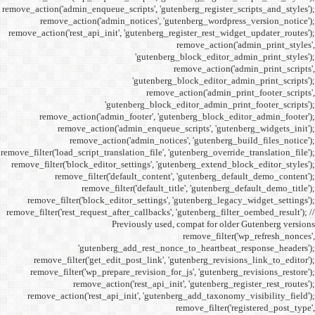
remove_action('admin_enqueue_
remove_action('admi
remove_action('rest_api_init
'gu
remove_action('admi
remove_action(
remove_actio
remove_filter('load_script_tran
remove_filter('block_editor
remove_filter('
remove_fi
remove_filter('block_ed
remove_filter('rest_request_a
P
'gutenber
remove_filter('get_ed
remove_filter('wp_prep
remove_acti
remove_action('rest_ap