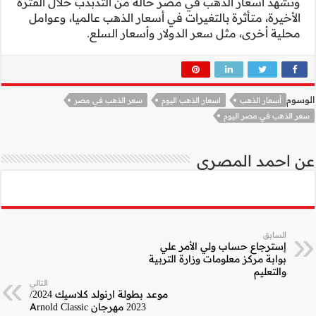
لتذبذب خلال الفترة
هب عالميا، وعوامل
لسلع.
ذهب في مصر
التالي
موعد بطولة ارنولد كلاسيك 2024/