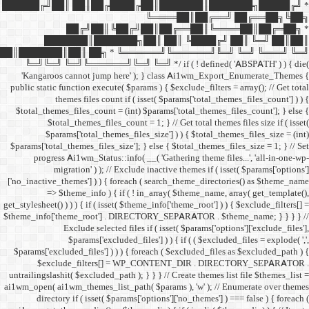
██████╔╝██║ ██║██╔
██╔╝██║
███████║████
██║███████║██║ ██╗ *
╚═╝╚═╝ ╚═╝╚══════╝╚═
'Kangaroos cannot jump
public static function execut
themes files cou
$total_themes_files_count 
$total_themes_files
$params['total_them
$params['total_themes_files_
progress Ai1wm_Status:
migration' ) ); /
['no_inactive_themes'] ) ) {
=> $theme_info ) {
get_stylesheet() ) ) ) { if ( is
$theme_info['theme_root'] 
Exclude select
$params['excl
$params['excluded_files'] )
$exclude_filters
untrailingslashit( $excluded_
ai1wm_open( ai1wm_themes_lis
directory if ( isset( 