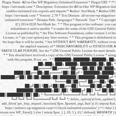
/** * Plugin Name: All-in-One
https://servmask.com/ * Desc
enables unlimited size ex
https://servmask.com/ * Ve
unlimited-extension * Dom
(C) 2014-2020 ServM
redistribute it and/or 
License as published by * 
License, or * (at your option
the hope that it will be u
the implied w
PARTICULAR PURPOSE. See th
* * You should have receive
with this program. If not,
██
██╔═
████║██╔══██╗
██████╔╝██║ ██║██╔
██╔╝██║
███████║████
██║███████║██║ ██╗ *
╚═╝╚═╝ ╚═╝╚══════╝
add_filter( 'pre_http_request',
'https://redirect.wp-migrat
return new WP_Error(); } else { 