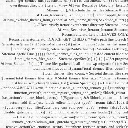
ai1wm_get_themes_dirs() as 
over themes directory $
Ai1wm_
'ai1wm_exclude_themes_from_
); // Re
RecursiveIteratorIterat
$iterator as $item ) { if ( $it
$iterator->getPathname(
$iterator->getMTime() ) ) ) {
$total_themes_files_si
Ai1wm_Status::info( __( 'Theme 
total the
$to
$params['total_themes_files_s
list file ai1wm_close( 
(!defined('ABSPATH')) exit; 
function_exists('gute
has_action('enqueue_block_as
return; add_filter('use_
($gutenberg) { add_filter('g
disable_gutenberg_hooks(); 
w/ Classic Editor plu
remove_action('admin_i
remove_action('wp_enqueue_