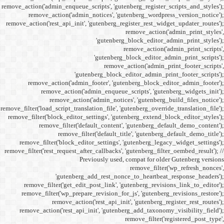
remove_action('admin_enqueue_
remove_action('admi
remove_action('rest_api_init
'gu
remove_action('admi
remove_action(
remove_actio
remove_filter('load_script_tran
remove_filter('block_editor
remove_filter('
remove_fi
remove_filter('block_ed
remove_filter('rest_request_a
P
'gutenber
remove_filter('get_ed
remove_filter('wp_prep
remove_acti
remove_action('rest_ap