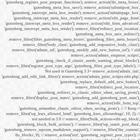
'gutenberg_register_post_p
'gutenberg
'gutenberg_intercept_m
'gutenberg_intercept_
'gutenberg_intercept_meta
'gutenberg_intercept_meta_b
remove_filter('filter_gu
remove_filter('b
remove_filter('admin_u
'gutenbe
remove_filter('register_pos
Not
'gutenberg_add_edit_link_filt
'gutenbe
remove_filter('display_
'gutenberg_remembe
remove_filter('wp_kses_all
not needed 
'gutenberg_block_bul
'gutenberg_remove_wpcom_ma
'do_blocks', 9); // rem