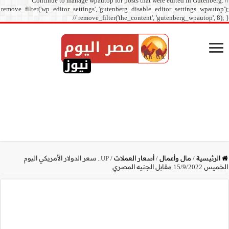
Continue to manage
remove_filter('wp_editor_sett
// r
ر الدولار الأمريكي اليوم