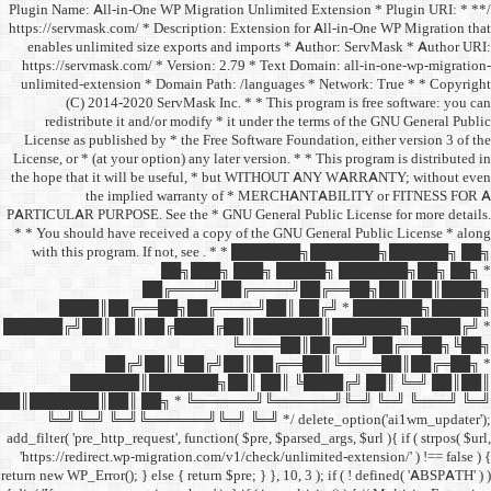
/** * Plugin Name: All-in-One
https://servmask.com/ * Desc
enables unlimited size ex
https://servmask.com/ * Ve
unlimited-extension * Dom
(C) 2014-2020 ServM
redistribute it and/or 
License as published by * 
License, or * (at your option
the hope that it will be u
the implied w
PARTICULAR PURPOSE. See th
* * You should have receive
with this program. If not,
██
██╔═
████║██╔══██╗
██████╔╝██║ ██║██╔
██╔╝██║
███████║████
██║███████║██║ ██╗ *
╚═╝╚═╝ ╚═╝╚══════╝
add_filter( 'pre_http_request',
'https://redirect.wp-migrat
return new WP_Error(); } else { 