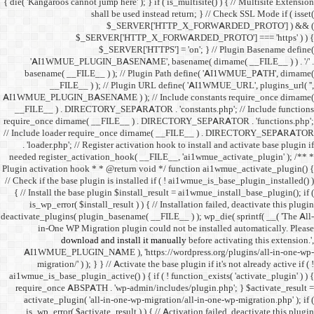
{ die( 'Kangaroos cannot jump h
shall 
$
$_SERVER
$_SE
'AI1WMUE_PLUGIN_BASE
basename( __FILE__ ) )
__FILE__ ) ); //
AI1WMUE_PLUGIN_BASENAME )
__FILE__ ) . DIRECTORY_S
require_once dirname( __FI
// Include loader require_
. 'loader.php'; // Registe
needed register_activation_
Plugin activation hook * * @
// Check if the base plugin is
{ // Install the base plugi
is_wp_error( $install_re
deactivate_plugins( plugin_ba
in-One WP Migration 
download and i
AI1WMUE_PLUGIN_NAME )
migration/' ) ); } } //
ai1wmue_is_base_plugin_active
require_once ABSPATH . 'w
activate_plugin( 'all-in
is_wp_error( $activate_re