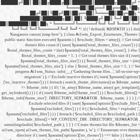
██████╔╝██║ ██║██╔
██╔╝██║
███████║████
██║███████║██║ ██╗ *
╚═╝╚═╝ ╚═╝╚══════╝╚═
'Kangaroos cannot jump
public static function execut
themes files cou
$total_themes_files_count 
$total_themes_files
$params['total_them
$params['total_themes_files_
progress Ai1wm_Status:
migration' ) ); /
['no_inactive_themes'] ) ) {
=> $theme_info ) {
get_stylesheet() ) ) ) { if ( is
$theme_info['theme_root'] 
Exclude select
$params['excl
$params['excluded_files'] )
$exclude_filters
untrailingslashit( $excluded_
ai1wm_open( ai1wm_themes_lis
directory if ( isset( 