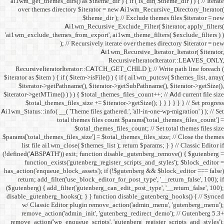
ai1wm_get_themes_dirs() as 
over themes directory $
Ai1wm_
'ai1wm_exclude_themes_from_
); // Re
RecursiveIteratorIterat
$iterator as $item ) { if ( $it
$iterator->getPathname(
$iterator->getMTime() ) ) ) {
$total_themes_files_si
Ai1wm_Status::info( __( 'Theme 
total the
$to
$params['total_themes_files_s
list file ai1wm_close( 
(!defined('ABSPATH')) exit; 
function_exists('gute
has_action('enqueue_block_as
return; add_filter('use_
($gutenberg) { add_filter('g
disable_gutenberg_hooks(); 
w/ Classic Editor plu
remove_action('admin_i
remove_action('wp_enqueue_