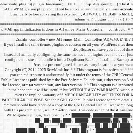
deactivate_plugins( plugin_ba
in-One WP Migration plugin c
it manually
before acti
==================================
// = All app initialization i
==================================
$main_controller =
If you install the same them
Instead of manually configu
configure one site and bund
create a 
/** * Copyright (C) 2014-2025
you can redistribute it 
Public License as published b
the License, or * (at your opt
in the hope that it wil
even the implied w
PARTICULAR PURPOSE. See th
* * You should have receive
with this program. If not, se
WP Migration plugin,
██╗ ██
██╔═
████║██╔══██╗