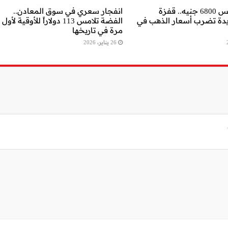
عيار 21 يلامس 6800 جنيه.. قفزة
انفجار سعري في سوق المعادن..
يدة تضرب أسعار الذهب في
الفضة تلامس 113 دولاراً للأوقية لأول
مرة في تاريخها
26 يناير، 2026