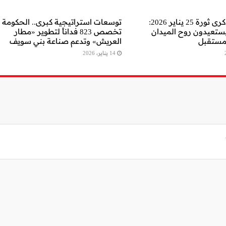
تحل اليوم ذكرى ثورة 25 يناير 2026:
توسعات استراتيجية كبرى.. الحكومة
ستعيدون روح الميدان
تخصص 823 فداناً لتطوير «مطار
مستقبل
العريش» وتدعم صناعة بني سويف
14 يناير، 2026