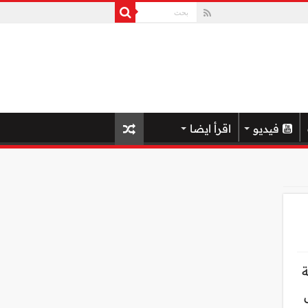
فيديو
اقرأ ايضا
ة
ل