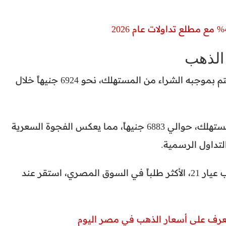
 الذهب
سجل سعر العرض لعيار 24، وهو السعر الذي يتم بموجبه الشراء من المستهلك، نحو 6924 جنيهاً خلال
بلغ سعر الطلب لعيار 24، والمخصص للبيع للمستهلك، حوالي 6883 جنيهاً، مما يعكس الفجوة السعرية
لتداول الرسمية.
أوضحت البيانات المنشورة أن سعر جرام الذهب عيار 21، الأكثر طلباً في السوق المصري، استقر عند