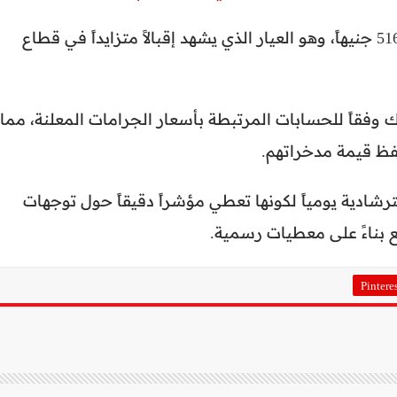
قدرت البورصة سعر الجرام من عيار 18 بنحو 5162 جنيهاً، وهو العيار الذي يشهد إقبالاً متزايداً في قطاع
لذهب إلى 48176 جنيهاً، وذلك وفقاً للحسابات المرتبطة بأسعار الجرامات المعلنة، مما
حفظ قيمة مدخراتهم.
رشادية يومياً لكونها تعطي مؤشراً دقيقاً حول توجهات
ع بناءً على معطيات رسمية.
Pintere