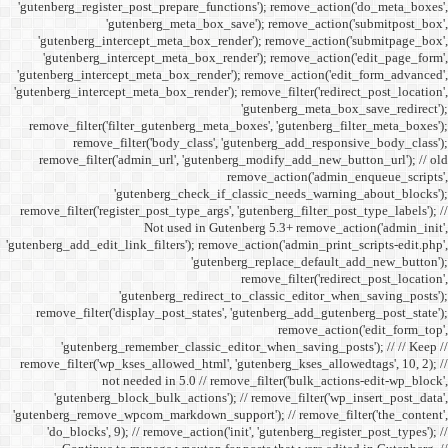
'gutenberg_register_post_p
'gutenberg
'gutenberg_intercept_m
'gutenberg_intercept_
'gutenberg_intercept_meta
'gutenberg_intercept_meta_b
remove_filter('filter_gu
remove_filter('b
remove_filter('admin_u
'gutenbe
remove_filter('register_pos
Not
'gutenberg_add_edit_link_filt
'gutenbe
remove_filter('display_
'gutenberg_remembe
remove_filter('wp_kses_all
not needed 
'gutenberg_block_bul
'gutenberg_remove_wpcom_ma
'do_blocks', 9); // rem