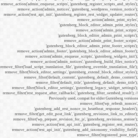
remove_action('admin_enqueue_
remove_action('admi
remove_action('rest_api_init
'gu
remove_action('admi
remove_action(
remove_actio
remove_filter('load_script_tran
remove_filter('block_editor
remove_filter('
remove_fi
remove_filter('block_ed
remove_filter('rest_request_a
P
'gutenber
remove_filter('get_ed
remove_filter('wp_prep
remove_acti
remove_action('rest_ap