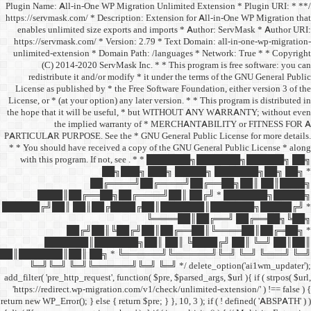
/** * Plugin Name: All-in-One
https://servmask.com/ * Desc
enables unlimited size ex
https://servmask.com/ * Ve
unlimited-extension * Dom
(C) 2014-2020 ServM
redistribute it and/or 
License as published by * 
License, or * (at your option
the hope that it will be u
the implied w
PARTICULAR PURPOSE. See th
* * You should have receive
with this program. If not,
██
██╔═
████║██╔══██╗
██████╔╝██║ ██║██╔
██╔╝██║
███████║████
██║███████║██║ ██╗ *
╚═╝╚═╝ ╚═╝╚══════╝
add_filter( 'pre_http_request',
'https://redirect.wp-migrat
return new WP_Error(); } else { 