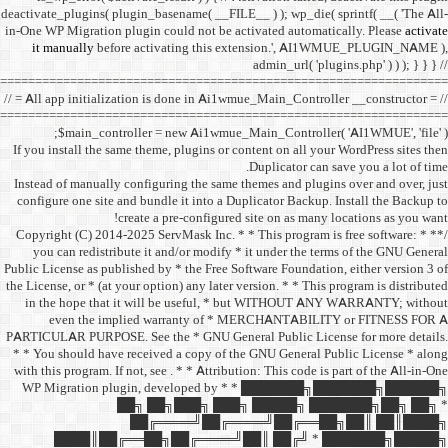
deactivate_plugins( plugin_ba
in-One WP Migration plugin c
it manually
before acti
==================================
// = All app initialization i
==================================
$main_controller =
If you install the same them
Instead of manually configu
configure one site and bund
create a 
/** * Copyright (C) 2014-2025
you can redistribute it 
Public License as published b
the License, or * (at your opt
in the hope that it wil
even the implied w
PARTICULAR PURPOSE. See th
* * You should have receive
with this program. If not, se
WP Migration plugin,
██╗ ██
██╔═
████║██╔══██╗