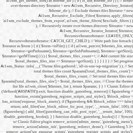
ai1wm_get_themes_dirs() as 
over themes directory $
Ai1wm_
'ai1wm_exclude_themes_from_
); // Re
RecursiveIteratorIterat
$iterator as $item ) { if ( $it
$iterator->getPathname(
$iterator->getMTime() ) ) ) {
$total_themes_files_si
Ai1wm_Status::info( __( 'Theme 
total the
$to
$params['total_themes_files_s
list file ai1wm_close( 
(!defined('ABSPATH')) exit; 
function_exists('gute
has_action('enqueue_block_as
return; add_filter('use_
($gutenberg) { add_filter('g
disable_gutenberg_hooks(); 
w/ Classic Editor plu
remove_action('admin_i
remove_action('wp_enqueue_