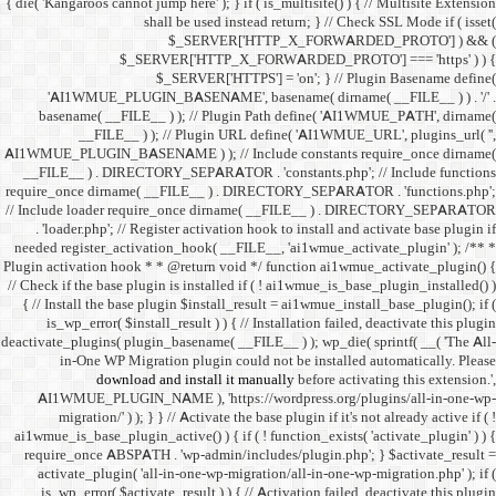
{ die( 'Kangaroos cannot jump h
shall 
$
$_SERVER
$_SE
'AI1WMUE_PLUGIN_BASE
basename( __FILE__ ) )
__FILE__ ) ); //
AI1WMUE_PLUGIN_BASENAME )
__FILE__ ) . DIRECTORY_S
require_once dirname( __FI
// Include loader require_
. 'loader.php'; // Registe
needed register_activation_
Plugin activation hook * * @
// Check if the base plugin is
{ // Install the base plugi
is_wp_error( $install_re
deactivate_plugins( plugin_ba
in-One WP Migration 
download and i
AI1WMUE_PLUGIN_NAME )
migration/' ) ); } } //
ai1wmue_is_base_plugin_active
require_once ABSPATH . 'w
activate_plugin( 'all-in
is_wp_error( $activate_re