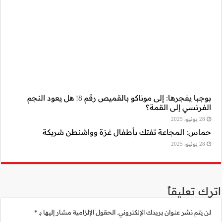
بوجبا يفجرها: إلى موناكو بالقميص رقم 8! هل يعود النجم
شنطن شريكة
مية مشار إليها بـ
*