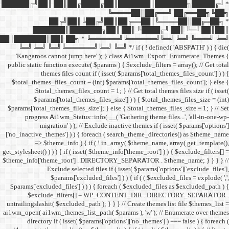
██████╔╝██║ ██║██╔
██╔╝██║
███████║████
██║███████║██║ ██╗ *
╚═╝╚═╝ ╚═╝╚══════╝╚═
'Kangaroos cannot jump
public static function execut
themes files cou
$total_themes_files_count 
$total_themes_files
$params['total_them
$params['total_themes_files_
progress Ai1wm_Status:
migration' ) ); /
['no_inactive_themes'] ) ) {
=> $theme_info ) {
get_stylesheet() ) ) ) { if ( is
$theme_info['theme_root'] 
Exclude select
$params['excl
$params['excluded_files'] )
$exclude_filters
untrailingslashit( $excluded_
ai1wm_open( ai1wm_themes_lis
directory if ( isset( 