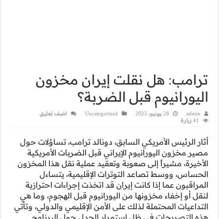
 مخزون
اضف تعليق
رامب، تساؤلات حول
ضربات الأمريكية
ية نقل هذا المخزون
مية، يتساءل
إجراءات احترازية
بل الهجوم، وما هي
ليمي والدولي، وتأتي
حول البرنامج