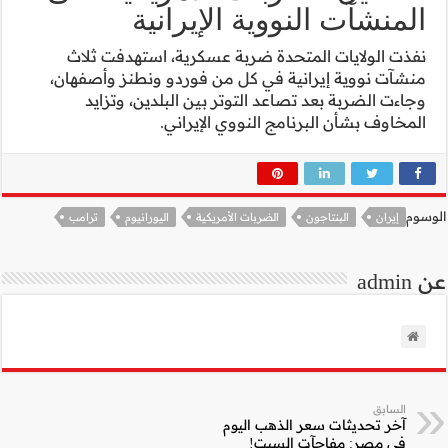
ية
استهدفت ثلاث
 ونطنز وأصفهان،
دين، وتزايد
ليورانيوم
ترامب