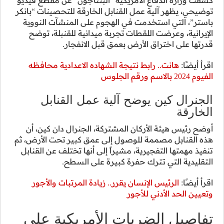
ة للتحصينات “بانكر
المنشآت النووية
ة للقنبلة، توضح
فجار.
لاعدادية محافظه
 القنابل
رال دان كين، أن
بير تحت الأرض، ثم
ا تختلف عن القنابل
لسطح.
لمرتبات والأجور
يكية على