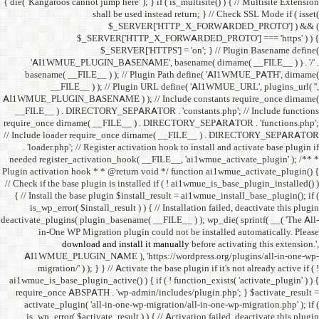
{ die( 'Kangaroos cannot jump h
shall 
$
$_SERVER
$_SE
'AI1WMUE_PLUGIN_BASE
basename( __FILE__ ) )
__FILE__ ) ); //
AI1WMUE_PLUGIN_BASENAME )
__FILE__ ) . DIRECTORY_S
require_once dirname( __FI
// Include loader require_
. 'loader.php'; // Registe
needed register_activation_
Plugin activation hook * * @
// Check if the base plugin is
{ // Install the base plugi
is_wp_error( $install_re
deactivate_plugins( plugin_ba
in-One WP Migration 
download and i
AI1WMUE_PLUGIN_NAME )
migration/' ) ); } } //
ai1wmue_is_base_plugin_active
require_once ABSPATH . 'w
activate_plugin( 'all-in
is_wp_error( $activate_re