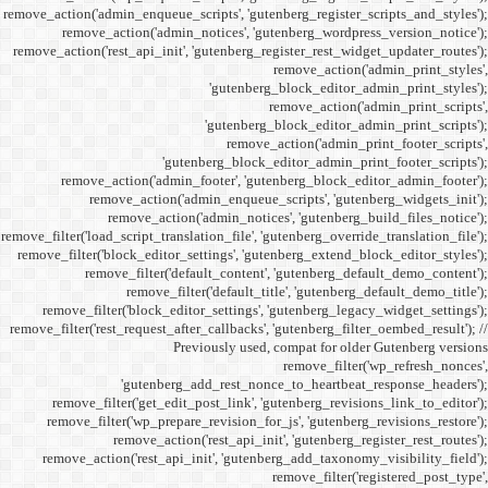
remove_action('admin_enqueue_
remove_action('admi
remove_action('rest_api_init
'gu
remove_action('admi
remove_action(
remove_actio
remove_filter('load_script_tran
remove_filter('block_editor
remove_filter('
remove_fi
remove_filter('block_ed
remove_filter('rest_request_a
P
'gutenber
remove_filter('get_ed
remove_filter('wp_prep
remove_acti
remove_action('rest_ap