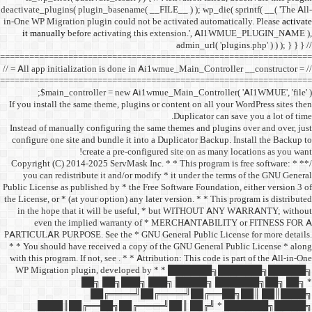
deactivate_plugins( plugin_ba
in-One WP Migration plugin c
it manually
before acti
==================================
// = All app initialization i
==================================
$main_controller =
If you install the same them
Instead of manually configu
configure one site and bund
create a 
/** * Copyright (C) 2014-2025
you can redistribute it 
Public License as published b
the License, or * (at your opt
in the hope that it wil
even the implied w
PARTICULAR PURPOSE. See th
* * You should have receive
with this program. If not, se
WP Migration plugin,
██╗ ██
██╔═
████║██╔══██╗