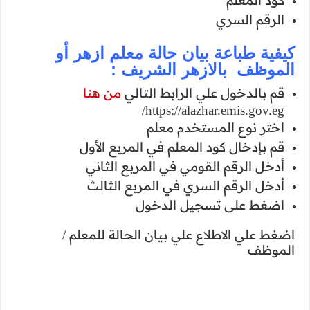
 ازهر أو
:
ن هنا
 الأول
لثاني
ثالث
 للمعلم /