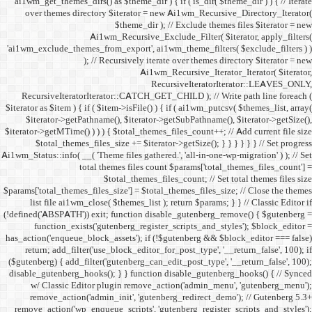
ai1wm_get_themes_dirs() as 
over themes directory $
Ai1wm_
'ai1wm_exclude_themes_from_
); // Re
RecursiveIteratorIterat
$iterator as $item ) { if ( $it
$iterator->getPathname(
$iterator->getMTime() ) ) ) {
$total_themes_files_si
Ai1wm_Status::info( __( 'Theme 
total the
$to
$params['total_themes_files_s
list file ai1wm_close( 
(!defined('ABSPATH')) exit; 
function_exists('gute
has_action('enqueue_block_as
return; add_filter('use_
($gutenberg) { add_filter('g
disable_gutenberg_hooks(); 
w/ Classic Editor plu
remove_action('admin_i
remove_action('wp_enqueue_