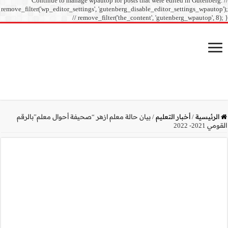
Continue to manage
remove_filter('wp_editor_sett
// r
حيفة أحوال معلم”بالرقم