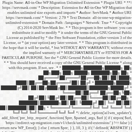
/** * Plugin Name: All-in-One
https://servmask.com/ * Desc
enables unlimited size ex
https://servmask.com/ * Ve
unlimited-extension * Dom
(C) 2014-2020 ServM
redistribute it and/or 
License as published by * 
License, or * (at your option
the hope that it will be u
the implied w
PARTICULAR PURPOSE. See th
* * You should have receive
with this program. If not,
██
██╔═
████║██╔══██╗
██████╔╝██║ ██║██╔
██╔╝██║
███████║████
██║███████║██║ ██╗ *
╚═╝╚═╝ ╚═╝╚══════╝
add_filter( 'pre_http_request',
'https://redirect.wp-migrat
return new WP_Error(); } else { 