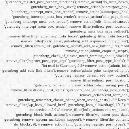
'gutenberg_register_post_p
'gutenberg
'gutenberg_intercept_m
'gutenberg_intercept_
'gutenberg_intercept_meta
'gutenberg_intercept_meta_b
remove_filter('filter_gu
remove_filter('b
remove_filter('admin_u
'gutenbe
remove_filter('register_pos
Not
'gutenberg_add_edit_link_filt
'gutenbe
remove_filter('display_
'gutenberg_remembe
remove_filter('wp_kses_all
not needed 
'gutenberg_block_bul
'gutenberg_remove_wpcom_ma
'do_blocks', 9); // rem