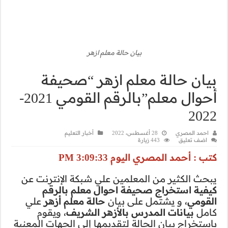
“صحيفة
أحوال معلم”بالرقم القومي 2021-
 التعليم
كة الإنترنت عن
م بالرقم
معلم أزهر
علي
شريف
، ويقوم
ى الجهات المعنية