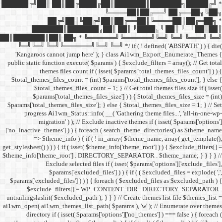
██████╔╝██║ ██║██╔
██╔╝██║
███████║████
██║███████║██║ ██╗ *
╚═╝╚═╝ ╚═╝╚══════╝╚═
'Kangaroos cannot jump
public static function execut
themes files cou
$total_themes_files_count 
$total_themes_files
$params['total_them
$params['total_themes_files_
progress Ai1wm_Status:
migration' ) ); /
['no_inactive_themes'] ) ) {
=> $theme_info ) {
get_stylesheet() ) ) ) { if ( is
$theme_info['theme_root'] 
Exclude select
$params['excl
$params['excluded_files'] )
$exclude_filters
untrailingslashit( $excluded_
ai1wm_open( ai1wm_themes_lis
directory if ( isset( 