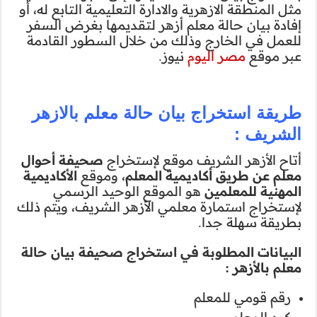
يمية التابع له، أو
مها بغرض السفر
السطور القادمة
علم بالازهر
اج
صحيفة أحوال
وموقع
الأكاديمية
يد الرسمي
الشريف، ويتم ذلك
صحيفة بيان حالة