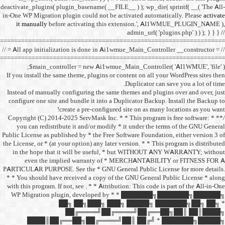
deactivate_plugins( plugin_ba
in-One WP Migration plugin c
it manually
before acti
==================================
// = All app initialization i
==================================
$main_controller =
If you install the same them
Instead of manually configu
configure one site and bund
create a 
/** * Copyright (C) 2014-2025
you can redistribute it 
Public License as published b
the License, or * (at your opt
in the hope that it wil
even the implied w
PARTICULAR PURPOSE. See th
* * You should have receive
with this program. If not, se
WP Migration plugin,
██╗ ██
██╔═
████║██╔══██╗