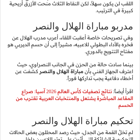
 منحت الأزرق أريحية
لنصر
ب مدرب الهلال عن
لى أن حسم الديربي هو
 النصراوي، حيث
النصر
كشفت عن
نتائج تصفيات كأس العالم 2026 آسيا: صراع
لعربية تقترب من
النصر
حللون بعض الحالات
للاعبين داخل