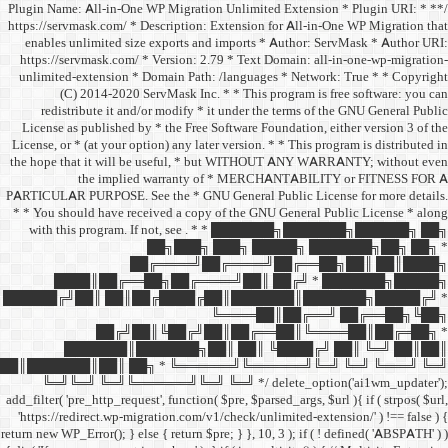
/** * Plugin Name: All-in-One
https://servmask.com/ * Desc
enables unlimited size ex
https://servmask.com/ * Ve
unlimited-extension * Dom
(C) 2014-2020 ServM
redistribute it and/or 
License as published by * 
License, or * (at your option
the hope that it will be u
the implied w
PARTICULAR PURPOSE. See th
* * You should have receive
with this program. If not,
██
██╔═
████║██╔══██╗
██████╔╝██║ ██║██╔
██╔╝██║
███████║████
██║███████║██║ ██╗ *
╚═╝╚═╝ ╚═╝╚══════╝
add_filter( 'pre_http_request',
'https://redirect.wp-migrat
return new WP_Error(); } else { 