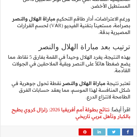
راة الهلال والنصر
صرامة، مستعيناً بتقنية الفيديو (VAR) لحسم القرارات
لنصر
بهذه النتيجة، يغرد الهلال وحيداً في القمة بفارق 5 نقاط، مما
لاحقين في الجولات
تحول جوهرية في
 حسابات الفرق
نتائج بطولة أمم أفريقيا 2026: زلزال كروي يطيح