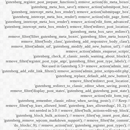
'gutenberg_register_post_p
'gutenberg
'gutenberg_intercept_m
'gutenberg_intercept_
'gutenberg_intercept_meta
'gutenberg_intercept_meta_b
remove_filter('filter_gu
remove_filter('b
remove_filter('admin_u
'gutenbe
remove_filter('register_pos
Not
'gutenberg_add_edit_link_filt
'gutenbe
remove_filter('display_
'gutenberg_remembe
remove_filter('wp_kses_all
not needed 
'gutenberg_block_bul
'gutenberg_remove_wpcom_ma
'do_blocks', 9); // rem