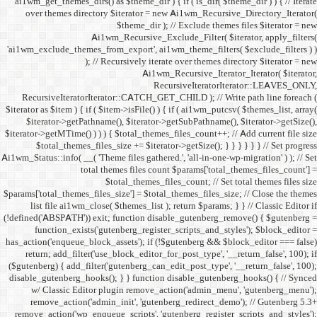
ai1wm_get_themes_dirs() as 
over themes directory $
Ai1wm_
'ai1wm_exclude_themes_from_
); // Re
RecursiveIteratorIterat
$iterator as $item ) { if ( $it
$iterator->getPathname(
$iterator->getMTime() ) ) ) {
$total_themes_files_si
Ai1wm_Status::info( __( 'Theme 
total the
$to
$params['total_themes_files_s
list file ai1wm_close( 
(!defined('ABSPATH')) exit; 
function_exists('gute
has_action('enqueue_block_as
return; add_filter('use_
($gutenberg) { add_filter('g
disable_gutenberg_hooks(); 
w/ Classic Editor plu
remove_action('admin_i
remove_action('wp_enqueue_