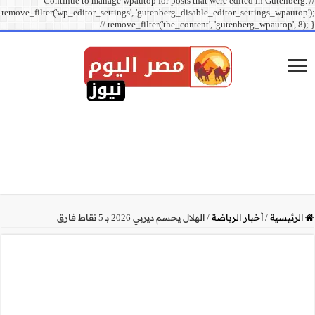
Continue to manage
remove_filter('wp_editor_sett
// r