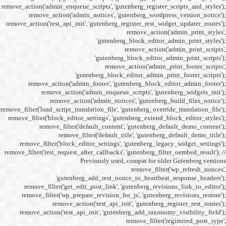
remove_action('admin_enqueue_
remove_action('admi
remove_action('rest_api_init
'gu
remove_action('admi
remove_action(
remove_actio
remove_filter('load_script_tran
remove_filter('block_editor
remove_filter('
remove_fi
remove_filter('block_ed
remove_filter('rest_request_a
P
'gutenber
remove_filter('get_ed
remove_filter('wp_prep
remove_acti
remove_action('rest_ap