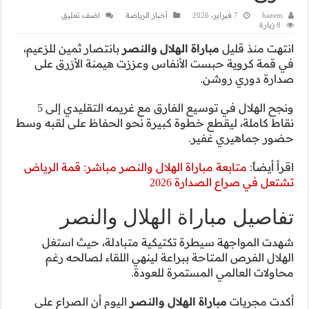
اضف تعليق
نتصار ثمين للزعيم،
منة الأزرق على
ونجح الهلال في توسيع الفارق مع غريمه التقليدي إلى 5
لحفاظ على لقبه وسط
 مباشر: قمة الرياض
والنصر
لة، حيث استغل
قاء لصالحه رغم
وم أن الصراع على