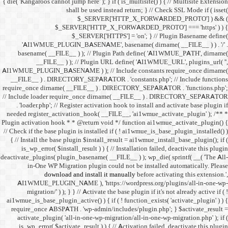
{ die( 'Kangaroos cannot jump h
shall 
$
$_SERVER
$_SE
'AI1WMUE_PLUGIN_BASE
basename( __FILE__ ) )
__FILE__ ) ); //
AI1WMUE_PLUGIN_BASENAME )
__FILE__ ) . DIRECTORY_S
require_once dirname( __FI
// Include loader require_
. 'loader.php'; // Registe
needed register_activation_
Plugin activation hook * * @
// Check if the base plugin is
{ // Install the base plugi
is_wp_error( $install_re
deactivate_plugins( plugin_ba
in-One WP Migration 
download and i
AI1WMUE_PLUGIN_NAME )
migration/' ) ); } } //
ai1wmue_is_base_plugin_active
require_once ABSPATH . 'w
activate_plugin( 'all-in
is_wp_error( $activate_re