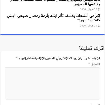
 رمضان صبحي: “بنتي
مية مشار إليها بـ
*