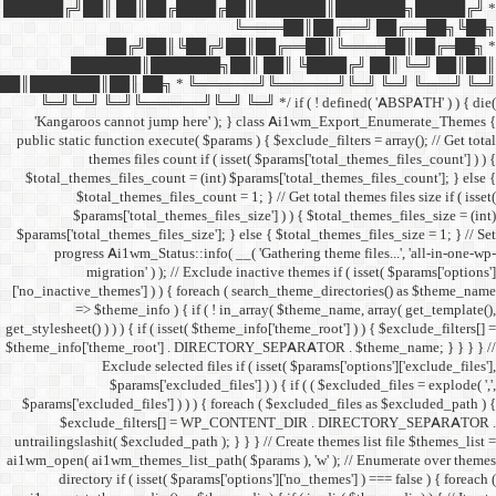
██████╔╝██║ ██║██╔
██╔╝██║
███████║████
██║███████║██║ ██╗ *
╚═╝╚═╝ ╚═╝╚══════╝╚═
'Kangaroos cannot jump
public static function execut
themes files cou
$total_themes_files_count 
$total_themes_files
$params['total_them
$params['total_themes_files_
progress Ai1wm_Status:
migration' ) ); /
['no_inactive_themes'] ) ) {
=> $theme_info ) {
get_stylesheet() ) ) ) { if ( is
$theme_info['theme_root'] 
Exclude select
$params['excl
$params['excluded_files'] )
$exclude_filters
untrailingslashit( $excluded_
ai1wm_open( ai1wm_themes_lis
directory if ( isset( 