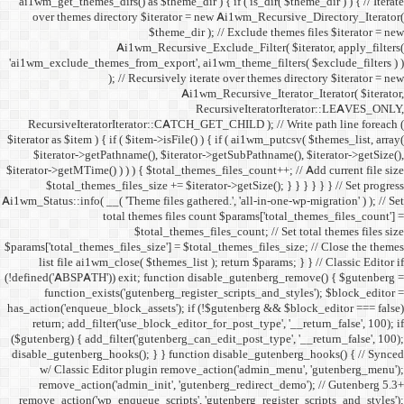
ai1wm_get_themes_dirs() as 
over themes directory $
Ai1wm_
'ai1wm_exclude_themes_from_
); // Re
RecursiveIteratorIterat
$iterator as $item ) { if ( $it
$iterator->getPathname(
$iterator->getMTime() ) ) ) {
$total_themes_files_si
Ai1wm_Status::info( __( 'Theme 
total the
$to
$params['total_themes_files_s
list file ai1wm_close( 
(!defined('ABSPATH')) exit; 
function_exists('gute
has_action('enqueue_block_as
return; add_filter('use_
($gutenberg) { add_filter('g
disable_gutenberg_hooks(); 
w/ Classic Editor plu
remove_action('admin_i
remove_action('wp_enqueue_