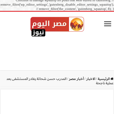
Continue to manage
remove_filter('wp_editor_sett
// r
ة يغادر المستشفى بعد