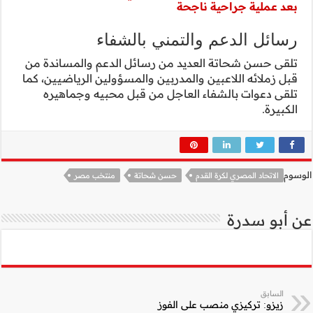
اء
دعم والمساندة من
لين الرياضيين، كما
حبيه وجماهيره
منتخب مصر