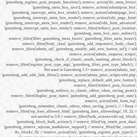
'gutenberg_register_post_p
'gutenberg
'gutenberg_intercept_m
'gutenberg_intercept_
'gutenberg_intercept_meta
'gutenberg_intercept_meta_b
remove_filter('filter_gu
remove_filter('b
remove_filter('admin_u
'gutenbe
remove_filter('register_pos
Not
'gutenberg_add_edit_link_filt
'gutenbe
remove_filter('display_
'gutenberg_remembe
remove_filter('wp_kses_all
not needed 
'gutenberg_block_bul
'gutenberg_remove_wpcom_ma
'do_blocks', 9); // rem