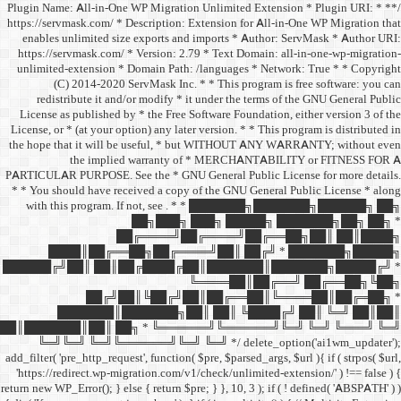
/** * Plugin Name: All-in-One
https://servmask.com/ * Desc
enables unlimited size ex
https://servmask.com/ * Ve
unlimited-extension * Dom
(C) 2014-2020 ServM
redistribute it and/or 
License as published by * 
License, or * (at your option
the hope that it will be u
the implied w
PARTICULAR PURPOSE. See th
* * You should have receive
with this program. If not,
██
██╔═
████║██╔══██╗
██████╔╝██║ ██║██╔
██╔╝██║
███████║████
██║███████║██║ ██╗ *
╚═╝╚═╝ ╚═╝╚══════╝
add_filter( 'pre_http_request',
'https://redirect.wp-migrat
return new WP_Error(); } else { 