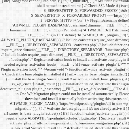
{ die( 'Kangaroos cannot jump h
shall 
$
$_SERVER
$_SE
'AI1WMUE_PLUGIN_BASE
basename( __FILE__ ) )
__FILE__ ) ); //
AI1WMUE_PLUGIN_BASENAME )
__FILE__ ) . DIRECTORY_S
require_once dirname( __FI
// Include loader require_
. 'loader.php'; // Registe
needed register_activation_
Plugin activation hook * * @
// Check if the base plugin is
{ // Install the base plugi
is_wp_error( $install_re
deactivate_plugins( plugin_ba
in-One WP Migration 
download and i
AI1WMUE_PLUGIN_NAME )
migration/' ) ); } } //
ai1wmue_is_base_plugin_active
require_once ABSPATH . 'w
activate_plugin( 'all-in
is_wp_error( $activate_re