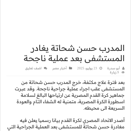
غادر
ناجحة
اضف تعليق
سن شحاتة من
اجحة. وقد عبرت
البالغ لسلامة
ء التام والعودة
سميا يعلن فيه
لية الجراحية التي