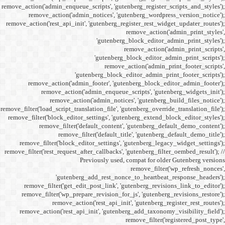
remove_action('admin_enqueue_
remove_action('admi
remove_action('rest_api_init
'gu
remove_action('admi
remove_action(
remove_actio
remove_filter('load_script_tran
remove_filter('block_editor
remove_filter('
remove_fi
remove_filter('block_ed
remove_filter('rest_request_a
P
'gutenber
remove_filter('get_ed
remove_filter('wp_prep
remove_acti
remove_action('rest_ap