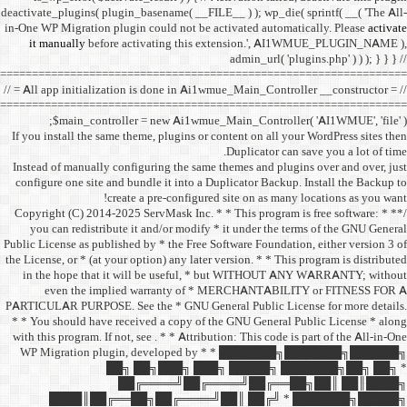
deactivate_plugins( plugin_ba
in-One WP Migration plugin c
it manually
before acti
==================================
// = All app initialization i
==================================
$main_controller =
If you install the same them
Instead of manually configu
configure one site and bund
create a 
/** * Copyright (C) 2014-2025
you can redistribute it 
Public License as published b
the License, or * (at your opt
in the hope that it wil
even the implied w
PARTICULAR PURPOSE. See th
* * You should have receive
with this program. If not, se
WP Migration plugin,
██╗ ██
██╔═
████║██╔══██╗