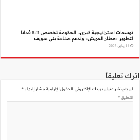
توسعات استراتيجية كبرى.. الحكومة تخصص 823 فداناً
ني سويف
مية مشار إليها بـ
*