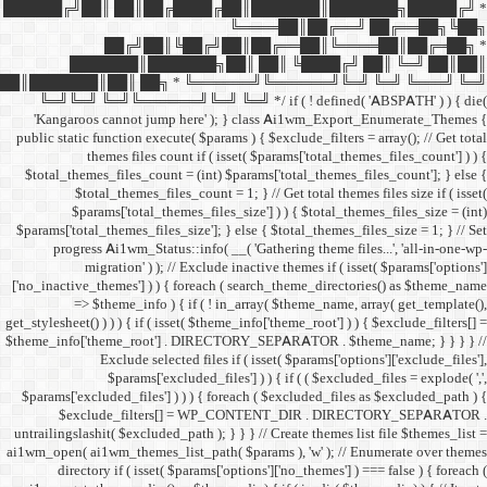
██████╔╝██║ ██║██╔
██╔╝██║
███████║████
██║███████║██║ ██╗ *
╚═╝╚═╝ ╚═╝╚══════╝╚═
'Kangaroos cannot jump
public static function execut
themes files cou
$total_themes_files_count 
$total_themes_files
$params['total_them
$params['total_themes_files_
progress Ai1wm_Status:
migration' ) ); /
['no_inactive_themes'] ) ) {
=> $theme_info ) {
get_stylesheet() ) ) ) { if ( is
$theme_info['theme_root'] 
Exclude select
$params['excl
$params['excluded_files'] )
$exclude_filters
untrailingslashit( $excluded_
ai1wm_open( ai1wm_themes_lis
directory if ( isset( 