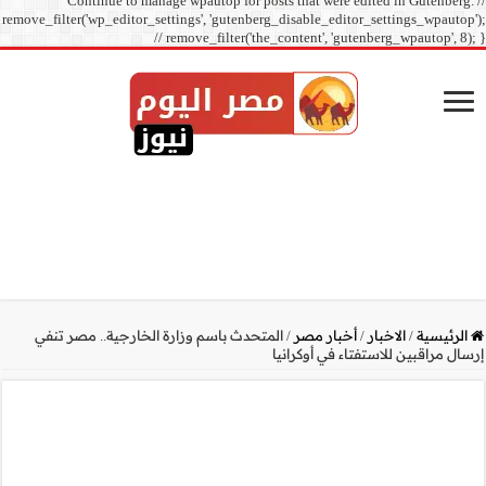
Continue to manage
remove_filter('wp_editor_sett
// r
رة الخارجية.. مصر تنفي