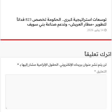
توسعات استراتيجية كبرى.. الحكومة تخصص 823 فداناً
ني سويف
مية مشار إليها بـ
*