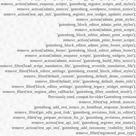
remove_action('admin_enqueue_
remove_action('admi
remove_action('rest_api_init
'gu
remove_action('admi
remove_action(
remove_actio
remove_filter('load_script_tran
remove_filter('block_editor
remove_filter('
remove_fi
remove_filter('block_ed
remove_filter('rest_request_a
P
'gutenber
remove_filter('get_ed
remove_filter('wp_prep
remove_acti
remove_action('rest_ap