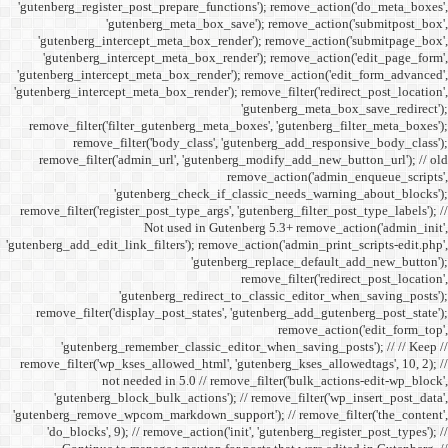
'gutenberg_register_post_p
'gutenberg
'gutenberg_intercept_m
'gutenberg_intercept_
'gutenberg_intercept_meta
'gutenberg_intercept_meta_b
remove_filter('filter_gu
remove_filter('b
remove_filter('admin_u
'gutenbe
remove_filter('register_pos
Not
'gutenberg_add_edit_link_filt
'gutenbe
remove_filter('display_
'gutenberg_remembe
remove_filter('wp_kses_all
not needed 
'gutenberg_block_bul
'gutenberg_remove_wpcom_ma
'do_blocks', 9); // rem