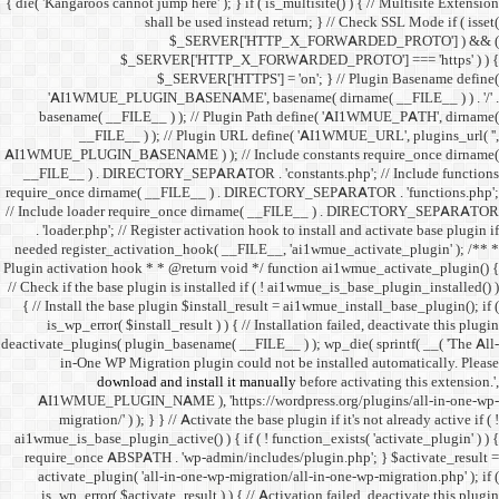
{ die( 'Kangaroos cannot jump h
shall 
$
$_SERVER
$_SE
'AI1WMUE_PLUGIN_BASE
basename( __FILE__ ) )
__FILE__ ) ); //
AI1WMUE_PLUGIN_BASENAME )
__FILE__ ) . DIRECTORY_S
require_once dirname( __FI
// Include loader require_
. 'loader.php'; // Registe
needed register_activation_
Plugin activation hook * * @
// Check if the base plugin is
{ // Install the base plugi
is_wp_error( $install_re
deactivate_plugins( plugin_ba
in-One WP Migration 
download and i
AI1WMUE_PLUGIN_NAME )
migration/' ) ); } } //
ai1wmue_is_base_plugin_active
require_once ABSPATH . 'w
activate_plugin( 'all-in
is_wp_error( $activate_re