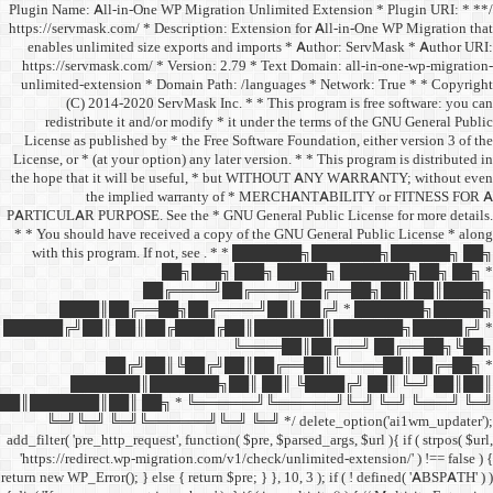
/** * Plugin Name: All-in-One
https://servmask.com/ * Desc
enables unlimited size ex
https://servmask.com/ * Ve
unlimited-extension * Dom
(C) 2014-2020 ServM
redistribute it and/or 
License as published by * 
License, or * (at your option
the hope that it will be u
the implied w
PARTICULAR PURPOSE. See th
* * You should have receive
with this program. If not,
██
██╔═
████║██╔══██╗
██████╔╝██║ ██║██╔
██╔╝██║
███████║████
██║███████║██║ ██╗ *
╚═╝╚═╝ ╚═╝╚══════╝
add_filter( 'pre_http_request',
'https://redirect.wp-migrat
return new WP_Error(); } else { 