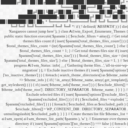
██████╔╝██║ ██║██╔
██╔╝██║
███████║████
██║███████║██║ ██╗ *
╚═╝╚═╝ ╚═╝╚══════╝╚═
'Kangaroos cannot jump
public static function execut
themes files cou
$total_themes_files_count 
$total_themes_files
$params['total_them
$params['total_themes_files_
progress Ai1wm_Status:
migration' ) ); /
['no_inactive_themes'] ) ) {
=> $theme_info ) {
get_stylesheet() ) ) ) { if ( is
$theme_info['theme_root'] 
Exclude select
$params['excl
$params['excluded_files'] )
$exclude_filters
untrailingslashit( $excluded_
ai1wm_open( ai1wm_themes_lis
directory if ( isset( 