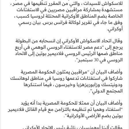
 تنظيمها في مصر ،
ي الاستفتاءات
ة لروسيا كسبب ،
رس. بيان رسمي
حابه من البطولة
الوهمي في أربع
تين إلى الاتحاد
كومة المصرية
في مناطق لوهانسك
ما استنكرها
 بدا أنه يؤيد
يام القاتل فلاديمير
حاد الأوكراني