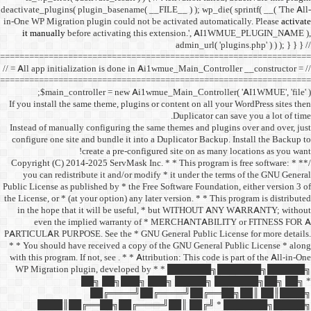
deactivate_plugins( plugin_ba
in-One WP Migration plugin c
it manually
before acti
==================================
// = All app initialization i
==================================
$main_controller =
If you install the same them
Instead of manually configu
configure one site and bund
create a 
/** * Copyright (C) 2014-2025
you can redistribute it 
Public License as published b
the License, or * (at your opt
in the hope that it wil
even the implied w
PARTICULAR PURPOSE. See th
* * You should have receive
with this program. If not, se
WP Migration plugin,
██╗ ██
██╔═
████║██╔══██╗