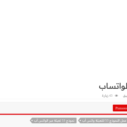
يق
43 زيارة
Pintere
عمل النموذج 53 للتعبئة واتس أب
نموذج 53 تعبئة عبر الواتس آب