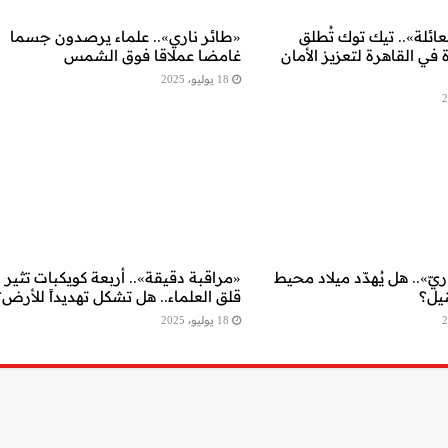
عائلة».. تيك توك تُطلق
«طائر ناري».. علماء يرصدون جسما
 في القاهرة لتعزيز الأمان
غامضا عملاقا فوق الشمس
18 يوليو، 2025
ّ».. هل يُهدّد ميلاد محيط
«مراقبة دقيقة».. أربعة كويكبات تثير
نيل؟
قلق العلماء.. هل تشكل تهديداً للأرض؟
18 يوليو، 2025