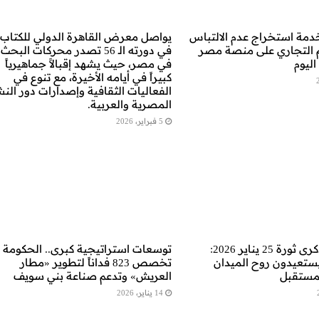
دمة استخراج عدم الالتباس
يواصل معرض القاهرة الدولي للكتاب
 التجاري على منصة مصر
في دورته الـ 56 تصدر محركات البحث
اليوم
في مصر، حيث يشهد إقبالاً جماهيرياً
كبيراً في أيامه الأخيرة، مع تنوع في
الفعاليات الثقافية وإصدارات دور الن
المصرية والعربية.
5 فبراير، 2026
تحل اليوم ذكرى ثورة 25 يناير 2026:
توسعات استراتيجية كبرى.. الحكومة
ستعيدون روح الميدان
تخصص 823 فداناً لتطوير «مطار
مستقبل
العريش» وتدعم صناعة بني سويف
14 يناير، 2026