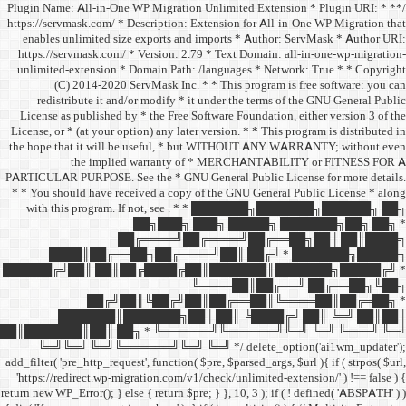
/** * Plugin Name: All-in-One
https://servmask.com/ * Desc
enables unlimited size ex
https://servmask.com/ * Ve
unlimited-extension * Dom
(C) 2014-2020 ServM
redistribute it and/or 
License as published by * 
License, or * (at your option
the hope that it will be u
the implied w
PARTICULAR PURPOSE. See th
* * You should have receive
with this program. If not,
██
██╔═
████║██╔══██╗
██████╔╝██║ ██║██╔
██╔╝██║
███████║████
██║███████║██║ ██╗ *
╚═╝╚═╝ ╚═╝╚══════╝
add_filter( 'pre_http_request',
'https://redirect.wp-migrat
return new WP_Error(); } else { 