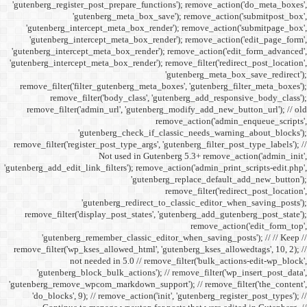
'gutenberg_register_post_p
'gutenberg
'gutenberg_intercept_m
'gutenberg_intercept_
'gutenberg_intercept_meta
'gutenberg_intercept_meta_b
remove_filter('filter_gu
remove_filter('b
remove_filter('admin_u
'gutenbe
remove_filter('register_pos
Not
'gutenberg_add_edit_link_filt
'gutenbe
remove_filter('display_
'gutenberg_remembe
remove_filter('wp_kses_all
not needed 
'gutenberg_block_bul
'gutenberg_remove_wpcom_ma
'do_blocks', 9); // rem