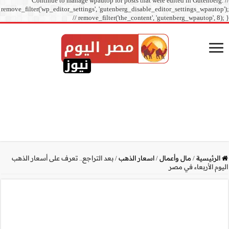
Continue to manage
remove_filter('wp_editor_sett
// r
ع.. تعرف على أسعار الذهب