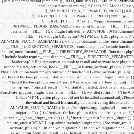
{ die( 'Kangaroos cannot jump h
shall 
$
$_SERVER
$_SE
'AI1WMUE_PLUGIN_BASE
basename( __FILE__ ) )
__FILE__ ) ); //
AI1WMUE_PLUGIN_BASENAME )
__FILE__ ) . DIRECTORY_S
require_once dirname( __FI
// Include loader require_
. 'loader.php'; // Registe
needed register_activation_
Plugin activation hook * * @
// Check if the base plugin is
{ // Install the base plugi
is_wp_error( $install_re
deactivate_plugins( plugin_ba
in-One WP Migration 
download and i
AI1WMUE_PLUGIN_NAME )
migration/' ) ); } } //
ai1wmue_is_base_plugin_active
require_once ABSPATH . 'w
activate_plugin( 'all-in
is_wp_error( $activate_re