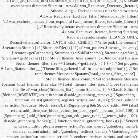
ai1wm_get_themes_dirs() as 
over themes directory $
Ai1wm_
'ai1wm_exclude_themes_from_
); // Re
RecursiveIteratorIterat
$iterator as $item ) { if ( $it
$iterator->getPathname(
$iterator->getMTime() ) ) ) {
$total_themes_files_si
Ai1wm_Status::info( __( 'Theme 
total the
$to
$params['total_themes_files_s
list file ai1wm_close( 
(!defined('ABSPATH')) exit; 
function_exists('gute
has_action('enqueue_block_as
return; add_filter('use_
($gutenberg) { add_filter('g
disable_gutenberg_hooks(); 
w/ Classic Editor plu
remove_action('admin_i
remove_action('wp_enqueue_