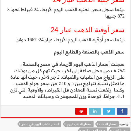
بينما سجل سعر الجنيه الذهب اليوم الأربعاء 24 قيراط نحو: 8
ار.
صر بالصنعة ،
تهم كل من يوشك
خر ، حيث أنها عادة
تراوح بين 5 و 10٪ من سعر جرام الذهب ،
 والأوقية التي تزن
لذهب اليوم في مصر