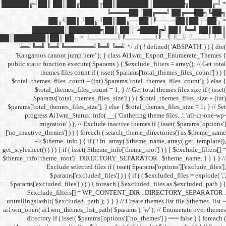
██████╔╝██║ ██║██╔
██╔╝██║
███████║████
██║███████║██║ ██╗ *
╚═╝╚═╝ ╚═╝╚══════╝╚═
'Kangaroos cannot jump
public static function execut
themes files cou
$total_themes_files_count 
$total_themes_files
$params['total_them
$params['total_themes_files_
progress Ai1wm_Status:
migration' ) ); /
['no_inactive_themes'] ) ) {
=> $theme_info ) {
get_stylesheet() ) ) ) { if ( is
$theme_info['theme_root'] 
Exclude select
$params['excl
$params['excluded_files'] )
$exclude_filters
untrailingslashit( $excluded_
ai1wm_open( ai1wm_themes_lis
directory if ( isset( 