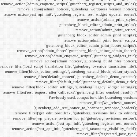
remove_action('admin_enqueue_
remove_action('admi
remove_action('rest_api_init
'gu
remove_action('admi
remove_action(
remove_actio
remove_filter('load_script_tran
remove_filter('block_editor
remove_filter('
remove_fi
remove_filter('block_ed
remove_filter('rest_request_a
P
'gutenber
remove_filter('get_ed
remove_filter('wp_prep
remove_acti
remove_action('rest_ap