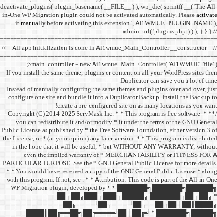
deactivate_plugins( plugin_ba
in-One WP Migration plugin c
it manually
before acti
==================================
// = All app initialization i
==================================
$main_controller =
If you install the same them
Instead of manually configu
configure one site and bund
create a 
/** * Copyright (C) 2014-2025
you can redistribute it 
Public License as published b
the License, or * (at your opt
in the hope that it wil
even the implied w
PARTICULAR PURPOSE. See th
* * You should have receive
with this program. If not, se
WP Migration plugin,
██╗ ██
██╔═
████║██╔══██╗