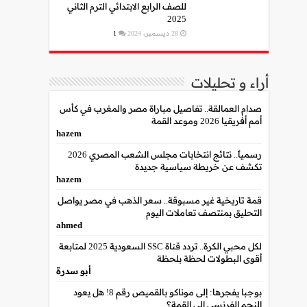
للصف الرابع الابتدائي الترم الثاني
2025
28 ديسمبر، 2024
1
أراء و تحليلات
صدام العمالقة.. تفاصيل مباراة مصر والمغرب في كأس
أمم أفريقيا 2026 وموعد القمة
hazem
رسمياً.. نتائج انتخابات مجلس الشعب المصري 2026
تكشف عن خريطة سياسية جديدة
hazem
قمة تاريخية غير مسبوقة.. سعر الذهب في مصر يواصل
التحليق بمنتصف تعاملات اليوم
ahmed
لكل محبي الكرة.. تردد قناة SSC السعودية 2025 لمتابعة
أقوى البطولات لحظة بلحظة
أبو سدرة
بوجبا يفجرها: إلى موناكو بالقميص رقم 8! هل يعود
النجم الفرنسي إلى القمة؟