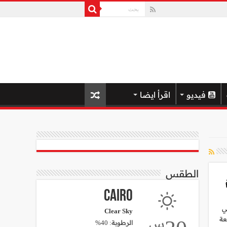
فيديو
اقرأ ايضا
الطقس
Cairo
في
Clear Sky
عة
س
الرطوبة: 40%