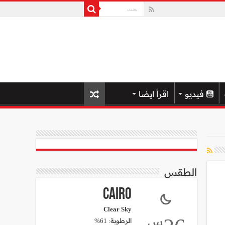
فيديو
اقرأ ايضا
الطقس
Cairo
Clear Sky
س
الرطوبة: 61%