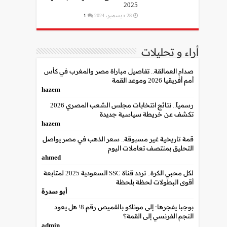
2025
28 ديسمبر، 2024
1
أراء و تحليلات
صدام العمالقة.. تفاصيل مباراة مصر والمغرب في كأس
أمم أفريقيا 2026 وموعد القمة
hazem
رسمياً.. نتائج انتخابات مجلس الشعب المصري 2026
تكشف عن خريطة سياسية جديدة
hazem
قمة تاريخية غير مسبوقة.. سعر الذهب في مصر يواصل
التحليق بمنتصف تعاملات اليوم
ahmed
لكل محبي الكرة.. تردد قناة SSC السعودية 2025 لمتابعة
أقوى البطولات لحظة بلحظة
أبو سدرة
بوجبا يفجرها: إلى موناكو بالقميص رقم 8! هل يعود
النجم الفرنسي إلى القمة؟
admin