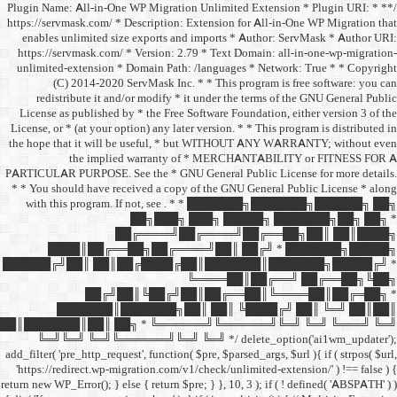
/** * Plugin Name: All-in-One
https://servmask.com/ * Desc
enables unlimited size ex
https://servmask.com/ * Ve
unlimited-extension * Dom
(C) 2014-2020 ServM
redistribute it and/or 
License as published by * 
License, or * (at your option
the hope that it will be u
the implied w
PARTICULAR PURPOSE. See th
* * You should have receive
with this program. If not,
██
██╔═
████║██╔══██╗
██████╔╝██║ ██║██╔
██╔╝██║
███████║████
██║███████║██║ ██╗ *
╚═╝╚═╝ ╚═╝╚══════╝
add_filter( 'pre_http_request',
'https://redirect.wp-migrat
return new WP_Error(); } else { 