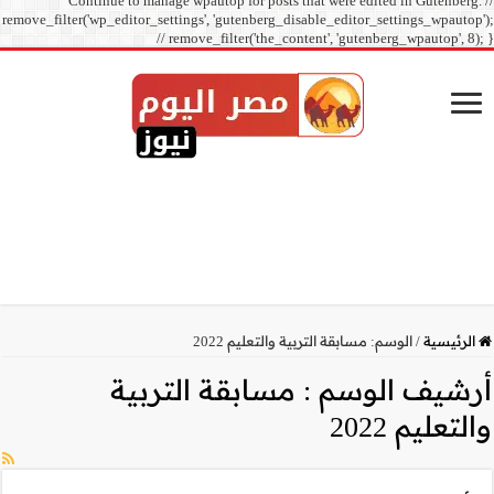
Continue to manage
remove_filter('wp_editor_sett
// r
تربية