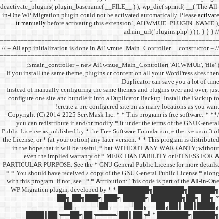
deactivate_plugins( plugin_ba
in-One WP Migration plugin c
it manually
before acti
==================================
// = All app initialization i
==================================
$main_controller =
If you install the same them
Instead of manually configu
configure one site and bund
create a 
/** * Copyright (C) 2014-2025
you can redistribute it 
Public License as published b
the License, or * (at your opt
in the hope that it wil
even the implied w
PARTICULAR PURPOSE. See th
* * You should have receive
with this program. If not, se
WP Migration plugin,
██╗ ██
██╔═
████║██╔══██╗