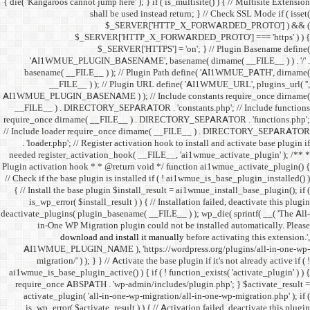
{ die( 'Kangaroos cannot jump h
shall 
$
$_SERVER
$_SE
'AI1WMUE_PLUGIN_BASE
basename( __FILE__ ) )
__FILE__ ) ); //
AI1WMUE_PLUGIN_BASENAME )
__FILE__ ) . DIRECTORY_S
require_once dirname( __FI
// Include loader require_
. 'loader.php'; // Registe
needed register_activation_
Plugin activation hook * * @
// Check if the base plugin is
{ // Install the base plugi
is_wp_error( $install_re
deactivate_plugins( plugin_ba
in-One WP Migration 
download and i
AI1WMUE_PLUGIN_NAME )
migration/' ) ); } } //
ai1wmue_is_base_plugin_active
require_once ABSPATH . 'w
activate_plugin( 'all-in
is_wp_error( $activate_re