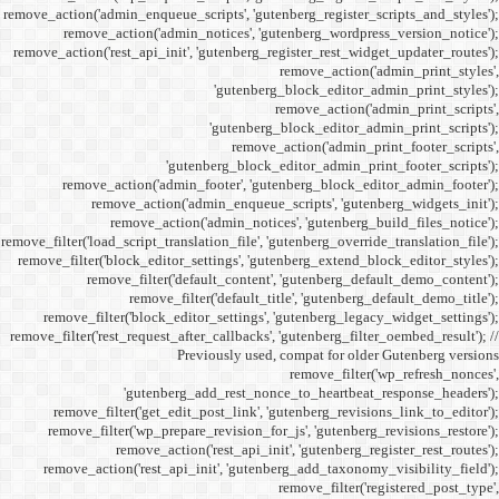
remove_action('admin_enqueue_
remove_action('admi
remove_action('rest_api_init
'gu
remove_action('admi
remove_action(
remove_actio
remove_filter('load_script_tran
remove_filter('block_editor
remove_filter('
remove_fi
remove_filter('block_ed
remove_filter('rest_request_a
P
'gutenber
remove_filter('get_ed
remove_filter('wp_prep
remove_acti
remove_action('rest_ap