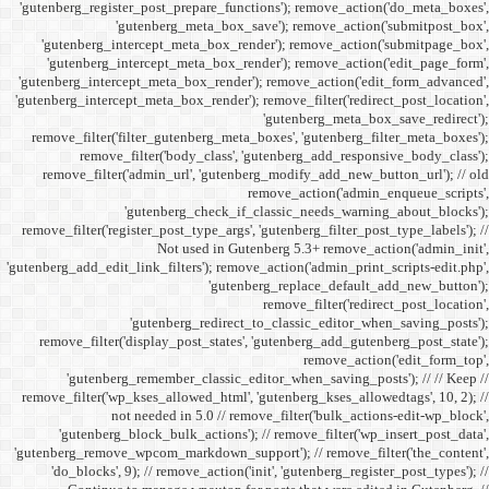
'gutenberg_register_post_p
'gutenberg
'gutenberg_intercept_m
'gutenberg_intercept_
'gutenberg_intercept_meta
'gutenberg_intercept_meta_b
remove_filter('filter_gu
remove_filter('b
remove_filter('admin_u
'gutenbe
remove_filter('register_pos
Not
'gutenberg_add_edit_link_filt
'gutenbe
remove_filter('display_
'gutenberg_remembe
remove_filter('wp_kses_all
not needed 
'gutenberg_block_bul
'gutenberg_remove_wpcom_ma
'do_blocks', 9); // rem