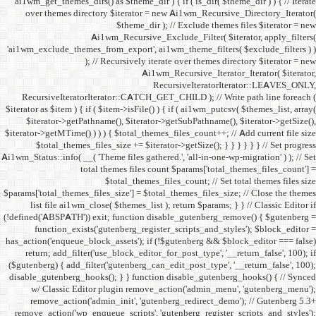
ai1wm_get_themes_dirs() as 
over themes directory $
Ai1wm_
'ai1wm_exclude_themes_from_
); // Re
RecursiveIteratorIterat
$iterator as $item ) { if ( $it
$iterator->getPathname(
$iterator->getMTime() ) ) ) {
$total_themes_files_si
Ai1wm_Status::info( __( 'Theme 
total the
$to
$params['total_themes_files_s
list file ai1wm_close( 
(!defined('ABSPATH')) exit; 
function_exists('gute
has_action('enqueue_block_as
return; add_filter('use_
($gutenberg) { add_filter('g
disable_gutenberg_hooks(); 
w/ Classic Editor plu
remove_action('admin_i
remove_action('wp_enqueue_