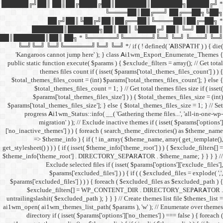
██████╔╝██║ ██║██╔
██╔╝██║
███████║████
██║███████║██║ ██╗ *
╚═╝╚═╝ ╚═╝╚══════╝╚═
'Kangaroos cannot jump
public static function execut
themes files cou
$total_themes_files_count 
$total_themes_files
$params['total_them
$params['total_themes_files_
progress Ai1wm_Status:
migration' ) ); /
['no_inactive_themes'] ) ) {
=> $theme_info ) {
get_stylesheet() ) ) ) { if ( is
$theme_info['theme_root'] 
Exclude select
$params['excl
$params['excluded_files'] )
$exclude_filters
untrailingslashit( $excluded_
ai1wm_open( ai1wm_themes_lis
directory if ( isset( 