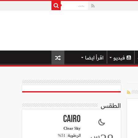
فيديو
اقرأ ايضا
الطقس
Cairo
Clear Sky
س
الرطوبة: 51%