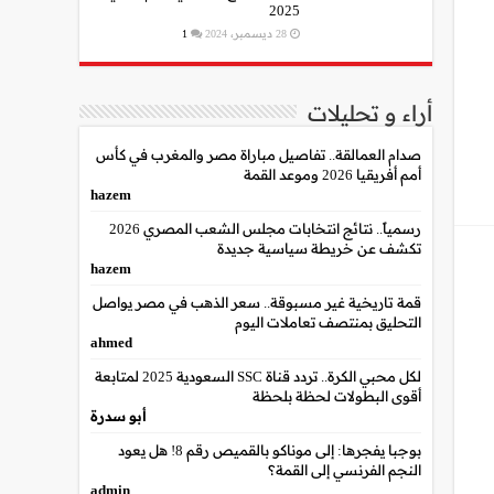
2025
28 ديسمبر، 2024
1
أراء و تحليلات
صدام العمالقة.. تفاصيل مباراة مصر والمغرب في كأس
أمم أفريقيا 2026 وموعد القمة
hazem
رسمياً.. نتائج انتخابات مجلس الشعب المصري 2026
تكشف عن خريطة سياسية جديدة
hazem
قمة تاريخية غير مسبوقة.. سعر الذهب في مصر يواصل
التحليق بمنتصف تعاملات اليوم
ahmed
لكل محبي الكرة.. تردد قناة SSC السعودية 2025 لمتابعة
أقوى البطولات لحظة بلحظة
أبو سدرة
بوجبا يفجرها: إلى موناكو بالقميص رقم 8! هل يعود
النجم الفرنسي إلى القمة؟
admin