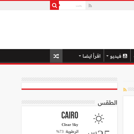
فيديو
اقرأ ايضا
الطقس
Cairo
Clear Sky
س
الرطوبة: 73%