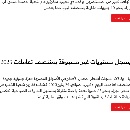
افت كبير من المستثمرين. وأكد نادي نجيب، سكرتير عام شعبة الذهب السابق، أن
هات مقارنة بمنتصف اليوم، مما يعكس …
 القراءة »
يسجل مستويات غير مسبوقة بمنتصف تعاملات 2026
ة – وكالات: سجلت أسعار المعدن الأصفر في الأسواق المصرية قفزة جنونية جديدة
خلال منتصف تعاملات اليوم الاثنين، الموافق 26 يناير 2026. كشفت تقارير شعبة الذهب ع
ارتفاع سعر الجرام بنحو 85 جنيهاً دفعة واحدة مقارنة بمستهل التداولات الصباحية. تعكس
زيادة حالة التذبذب القوية التي تشهدها الأسواق المالية تزامناً …
 القراءة »