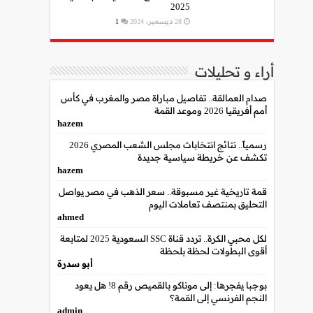
2025
28 ديسمبر، 2024
1
أراء و تحليلات
صدام العمالقة.. تفاصيل مباراة مصر والمغرب في كأس
أمم أفريقيا 2026 وموعد القمة
hazem
رسمياً.. نتائج انتخابات مجلس الشعب المصري 2026
تكشف عن خريطة سياسية جديدة
hazem
قمة تاريخية غير مسبوقة.. سعر الذهب في مصر يواصل
التحليق بمنتصف تعاملات اليوم
ahmed
لكل محبي الكرة.. تردد قناة SSC السعودية 2025 لمتابعة
أقوى البطولات لحظة بلحظة
أبو سدرة
بوجبا يفجرها: إلى موناكو بالقميص رقم 8! هل يعود
النجم الفرنسي إلى القمة؟
admin