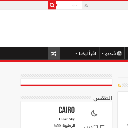
فيديو
اقرأ ايضا
الطقس
Cairo
Clear Sky
س
الرطوبة: 50%