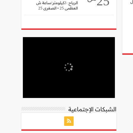
25
ل
الرياح: 3كيلومتر/ساعة ش
العظمى 25 • الصغرى 25
الشبكات الإجتماعية