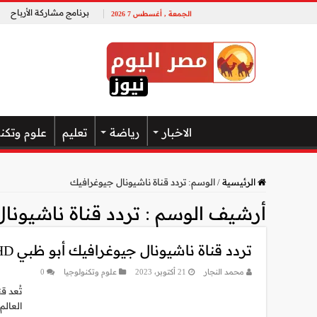
برنامج مشاركة الأرباح
الجمعة , أغسطس 7 2026
الاخبار
رياضة
تعليم
علوم وتكن
الرئيسية
/
الوسم:
تردد قناة ناشيونال جيوغرافيك
أرشيف الوسم :
تردد قناة ناشيونا
تردد قناة ناشيونال جيوغرافيك أبو ظبي HD الجديد 2024 على النايل سات
محمد النجار
21 أكتوبر، 2023
علوم وتكنولوجيا
0
تُعد ق
العالم