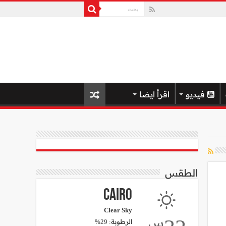
فيديو
اقرأ ايضا
الطقس
Cairo
Clear Sky
س
الرطوبة: 29%