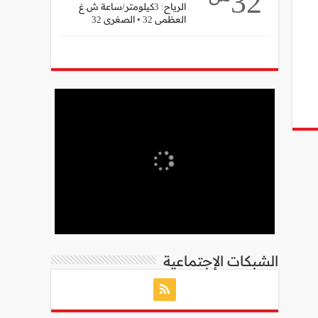
32
الرياح: 3كيلومتر/ساعة ش.غ
العظمى 32 • الصغرى 32
الشبكات الإجتماعية