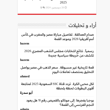
2025
28 ديسمبر، 2024
1
أراء و تحليلات
صدام العمالقة.. تفاصيل مباراة مصر والمغرب في كأس
أمم أفريقيا 2026 وموعد القمة
hazem
رسمياً.. نتائج انتخابات مجلس الشعب المصري 2026
تكشف عن خريطة سياسية جديدة
hazem
قمة تاريخية غير مسبوقة.. سعر الذهب في مصر يواصل
التحليق بمنتصف تعاملات اليوم
ahmed
لكل محبي الكرة.. تردد قناة SSC السعودية 2025 لمتابعة
أقوى البطولات لحظة بلحظة
أبو سدرة
بوجبا يفجرها: إلى موناكو بالقميص رقم 8! هل يعود
النجم الفرنسي إلى القمة؟
admin