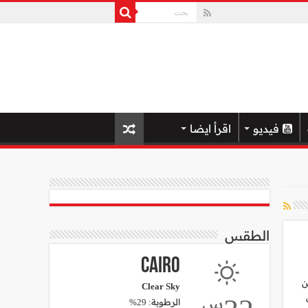
فيديو
اقرأ ايضا
الطقس
Cairo
ن
Clear Sky
س
الرطوبة: 29%