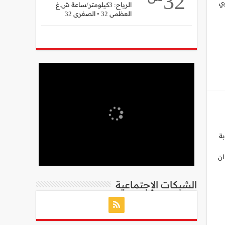
32
ي
الرياح: 3كيلومتر/ساعة ش.غ
العظمى 32 • الصغرى 32
بة
ان
الشبكات الإجتماعية