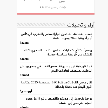
2025
28 ديسمبر، 2024
1
أراء و تحليلات
صدام العمالقة.. تفاصيل مباراة مصر والمغرب في كأس
أمم أفريقيا 2026 وموعد القمة
hazem
رسمياً.. نتائج انتخابات مجلس الشعب المصري 2026
تكشف عن خريطة سياسية جديدة
hazem
قمة تاريخية غير مسبوقة.. سعر الذهب في مصر يواصل
التحليق بمنتصف تعاملات اليوم
ahmed
لكل محبي الكرة.. تردد قناة SSC السعودية 2025 لمتابعة
أقوى البطولات لحظة بلحظة
أبو سدرة
بوجبا يفجرها: إلى موناكو بالقميص رقم 8! هل يعود
النجم الفرنسي إلى القمة؟
admin