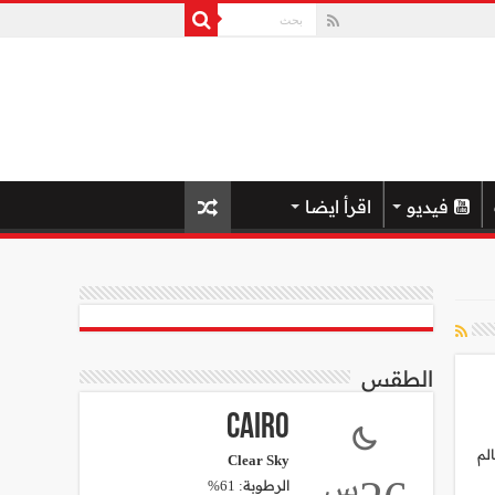
فيديو
اقرأ ايضا
الطقس
Cairo
لم
Clear Sky
س
الرطوبة: 61%