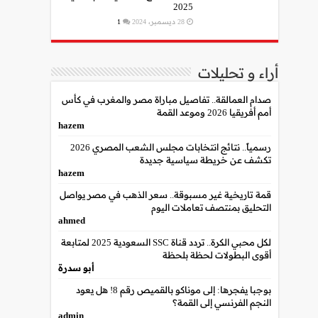
2025
28 ديسمبر، 2024
1
أراء و تحليلات
صدام العمالقة.. تفاصيل مباراة مصر والمغرب في كأس
أمم أفريقيا 2026 وموعد القمة
hazem
رسمياً.. نتائج انتخابات مجلس الشعب المصري 2026
تكشف عن خريطة سياسية جديدة
hazem
قمة تاريخية غير مسبوقة.. سعر الذهب في مصر يواصل
التحليق بمنتصف تعاملات اليوم
ahmed
لكل محبي الكرة.. تردد قناة SSC السعودية 2025 لمتابعة
أقوى البطولات لحظة بلحظة
أبو سدرة
بوجبا يفجرها: إلى موناكو بالقميص رقم 8! هل يعود
النجم الفرنسي إلى القمة؟
admin