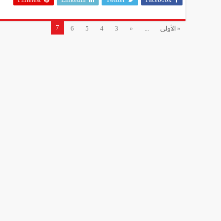
7
« الأولى
...
«
3
4
5
6