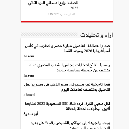
للصف الرابع الابتدائي الترم الثاني
2025
28 ديسمبر، 2024
1
أراء و تحليلات
صدام العمالقة.. تفاصيل مباراة مصر والمغرب في كأس
أمم أفريقيا 2026 وموعد القمة
hazem
رسمياً.. نتائج انتخابات مجلس الشعب المصري 2026
تكشف عن خريطة سياسية جديدة
hazem
قمة تاريخية غير مسبوقة.. سعر الذهب في مصر يواصل
التحليق بمنتصف تعاملات اليوم
ahmed
لكل محبي الكرة.. تردد قناة SSC السعودية 2025 لمتابعة
أقوى البطولات لحظة بلحظة
أبو سدرة
بوجبا يفجرها: إلى موناكو بالقميص رقم 8! هل يعود
النجم الفرنسي إلى القمة؟