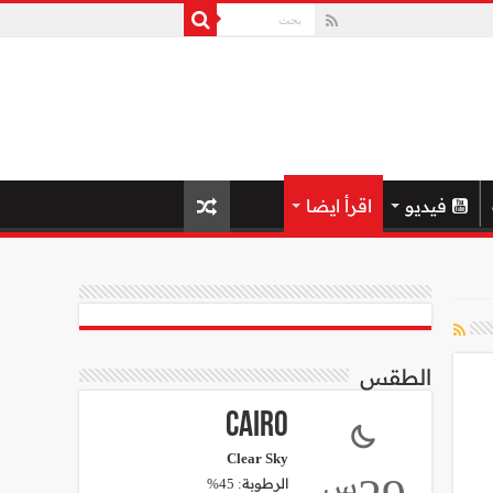
فيديو
اقرأ ايضا
الطقس
Cairo
Clear Sky
س
الرطوبة: 45%